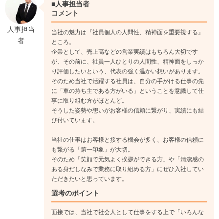
早い社員では1年目でルート担当になります。
■人事担当者
↓
コメント
《入社3年目》
人事担当
当社の魅力は『社員個人の人間性、精神面を重要視する』
先輩にサポートしてもらいながらも基本は一人でお客様を訪
者
ところ。
問。お客様へ強化項目の販売や提案もしていき営業所の一員と
企業として、売上高などの営業実績はもちろん大切です
して業務をしてもらいます。年間表彰や主任も目指せます。
が、その前に、社員一人ひとりの人間性、精神面をしっか
↓
り評価したいという、代表の強く温かい想いがあります。
《入社8年目》
そのため当社で活躍する社員は、自分の手がける仕事の先
に「車の持ち主である方がいる」ということを意識して仕
早い人では係長職になり営業所の責任者、所長を目指すことも
事に取り組む方がほとんど。
できます。
そうした姿勢や想いがお客様の信頼に繋がり、実績にも結
び付いています。
当社の仕事はお客様と接する機会が多く、お客様の信頼に
も繋がる「第一印象」が大切。
そのため「笑顔で元気よく挨拶ができる方」や「清潔感の
ある身だしなみで業務に取り組める方」にぜひ入社してい
ただきたいと思っています。
選考のポイント
面接では、当社で社会人として仕事をする上で「いろんな