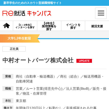
新卒学生のためのスカウト型就職情報サイト
【4年生】
イベントを
【1～3年生】
採用情報を
就活支援
インターンを探す
探す
会員登録
ログイン
探す
大学1,2年生歓迎
会員ID・パスワードを忘れた方はこちら
正社員
探す
中村オートパーツ株式会社
UPDATE
【4年生】
【4年生】
【1～3年生】
採用情報を探す
説明会を探す
インターンを探す
商社（自動車・輸送機器）
／
商社（総合）
／
輸送用機器・
業種
自動車関連
営業
／
ルート営業(得意先中心)
／
法人営業(BtoB)
／
販売・接
職種
イベントを探す
スカウト
お知らせ
客
／
物流・在庫管理
東京都
本社
就活ノウハウ・サポート
年間休日120日以上
／
転勤なし
／
直接感謝される仕事
働き方