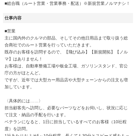
■総合職（ルート営業・営業事務・配送）※新規営業ノルマナシ！
仕事内容
■営業
主に国内外のクルマの部品、そしてその他日用品まで取り扱う総
合商社でのルート営業を行っていただきます。
既存のお客様を訪問するので、【飛び込み】【新規開拓】【ノル
マ】はありません！
お客様は、自動車整備工場や板金工場、ガソリンスタンド、官公
庁の方がほとんど。
ですが、近年では大型カー用品店や大型チェーンからの注文も増
加しています。
〈具体的には……〉
担当顧客先へ訪問し、必要なパーツなどをお伺いし、状況に応じ
て注文・納品の手配を行います。
ベテランになると、1日に担当しているすべてのお客様（10社程
度）を訪問。
1社あたりおよそ5～10分程度、長くても30分とスピード感をもっ