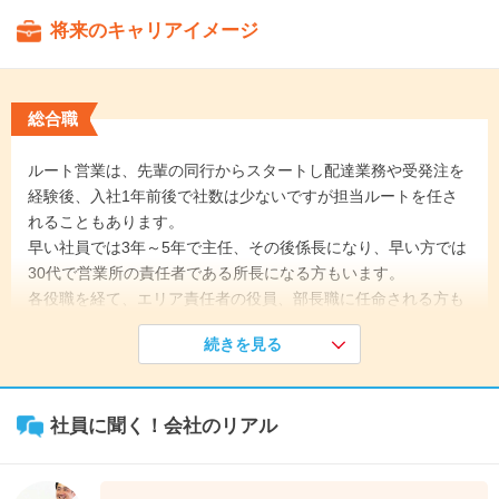
将来のキャリアイメージ
総合職
ルート営業は、先輩の同行からスタートし配達業務や受発注を
経験後、入社1年前後で社数は少ないですが担当ルートを任さ
れることもあります。
早い社員では3年～5年で主任、その後係長になり、早い方では
30代で営業所の責任者である所長になる方もいます。
各役職を経て、エリア責任者の役員、部長職に任命される方も
います。
続きを見る
《入社1年目》
入社後、新人研修を実施。先輩に同行しお客様やルートを順番
社員に聞く！会社のリアル
に覚えていきます。
1ヵ月半頃から先輩のサポートで一人で配達や受発注し業務を
覚えていきます。