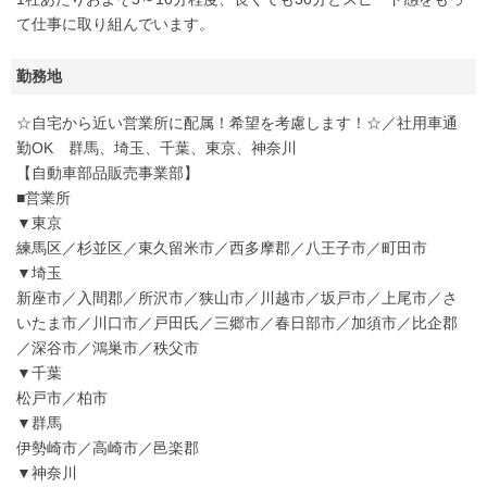
て仕事に取り組んでいます。
勤務地
☆自宅から近い営業所に配属！希望を考慮します！☆／社用車通
勤OK 群馬、埼玉、千葉、東京、神奈川
【自動車部品販売事業部】
■営業所
▼東京
練馬区／杉並区／東久留米市／西多摩郡／八王子市／町田市
▼埼玉
新座市／入間郡／所沢市／狭山市／川越市／坂戸市／上尾市／さ
いたま市／川口市／戸田氏／三郷市／春日部市／加須市／比企郡
／深谷市／鴻巣市／秩父市
▼千葉
松戸市／柏市
▼群馬
伊勢崎市／高崎市／邑楽郡
▼神奈川