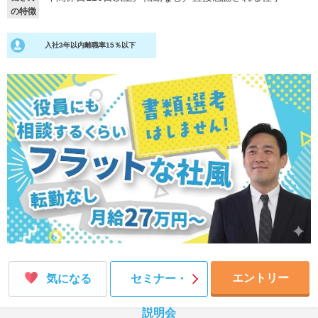
の特徴
就活支援
就活コラム
入社3年以内離職率15％以下
就活ノウハウが満載！
お役立ち記事・相談室など
適職診断
就活チャンネル
あなたに合う仕事を診断！
動画で対策講座をチェック
就活ニュースペーパー
よくある質問
就活時事ニュースを更新
不明点があればこちら
エントリー
気になる
セミナー・
説明会