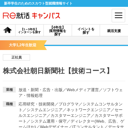
新卒学生のためのスカウト型就職情報サイト
【4年生】
イベントを
【1～3年生】
採用情報を
就活支援
インターンを探す
探す
会員登録
ログイン
探す
大学1,2年生歓迎
会員ID・パスワードを忘れた方はこちら
正社員
探す
株式会社朝日新聞社【技術コース】
【4年生】
【4年生】
【1～3年生】
採用情報を探す
説明会を探す
インターンを探す
放送・新聞・広告・出版
／
Webメディア運営
／
ソフトウェ
業種
ア・情報処理
応用研究・技術開発
／
プログラマ
／
システムコンサルタン
職種
イベントを探す
スカウト
お知らせ
ト
／
システムエンジニア
／
ネットワークエンジニア
／
セー
ルスエンジニア
／
カスタマーエンジニア
／
カスタマーサポ
ート
／
システム運用・保守
／
ディレクター(Web、広告、ゲ
就活ノウハウ・サポート
ームほか)
／
Webデザイナー
／
ITコンサルタント
／
データサ