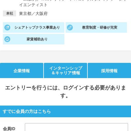
イエンティスト
就活支援
就活コラム
東京都／大阪府
本社
就活ノウハウが満載！
お役立ち記事・相談室など
シェアトップクラス事業あり
教育制度・研修が充実
適職診断
就活チャンネル
家賃補助あり
あなたに合う仕事を診断！
動画で対策講座をチェック
就活ニュースペーパー
よくある質問
就活時事ニュースを更新
不明点があればこちら
インターンシップ
企業情報
採用情報
＆キャリア情報
エントリー
を行うには、ログインする必要がありま
す。
すでに会員の方はこちら
会員ID