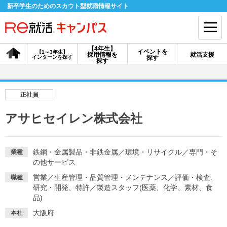
新卒学生のためのスカウト型就職情報サイト
【4年生】
イベントを
【1～3年生】
採用情報を
就活支援
インターンを探す
探す
会員登録
ログイン
探す
会員ID・パスワードを忘れた方はこちら
正社員
探す
アサヒセイレン株式会社
【4年生】
【4年生】
【1～3年生】
採用情報を探す
説明会を探す
インターンを探す
鉄鋼・金属製品・非鉄金属
／
環境・リサイクル
／
専門・そ
業種
の他サービス
営業
／
生産管理・品質管理・メンテナンス
／
評価・検査、
職種
イベントを探す
研究・開発、特許
／
製造スタッフ(医薬、化学、素材、食
スカウト
お知らせ
品)
大阪府
本社
就活ノウハウ・サポート