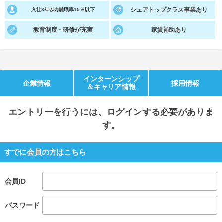
シェアトップクラス事業あり
入社3年以内離職率15％以下
就活支援
就活コラム
教育制度・研修が充実
家賃補助あり
就活ノウハウが満載！
お役立ち記事・相談室など
適職診断
就活チャンネル
あなたに合う仕事を診断！
動画で対策講座をチェック
インターンシップ
企業情報
採用情報
＆キャリア情報
就活ニュースペーパー
よくある質問
就活時事ニュースを更新
不明点があればこちら
エントリー
を行うには、ログインする必要がありま
す。
すでに会員の方はこちら
会員ID
パスワード