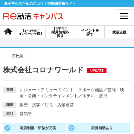
新卒学生のためのスカウト型就職情報サイト
【4年生】
イベントを
【1～3年生】
採用情報を
就活支援
インターンを探す
探す
会員登録
ログイン
探す
会員ID・パスワードを忘れた方はこちら
正社員
探す
株式会社コロナワールド
UPDATE
【4年生】
【4年生】
【1～3年生】
採用情報を探す
説明会を探す
インターンを探す
レジャー・アミューズメント・スポーツ施設
／
芸能・映
業種
画・音楽・エンタテインメント
／
ホテル・旅行
販売・接客
／
店長・店舗運営
職種
イベントを探す
スカウト
お知らせ
愛知県
本社
教育制度・研修が充実
家賃補助あり
就活ノウハウ・サポート