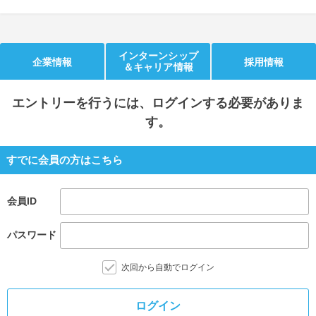
就活支援
就活コラム
就活ノウハウが満載！
お役立ち記事・相談室など
インターンシップ
企業情報
採用情報
＆キャリア情報
適職診断
就活チャンネル
あなたに合う仕事を診断！
動画で対策講座をチェック
エントリー
を行うには、ログインする必要がありま
す。
就活ニュースペーパー
よくある質問
就活時事ニュースを更新
不明点があればこちら
すでに会員の方はこちら
会員ID
パスワード
次回から自動でログイン
ログイン