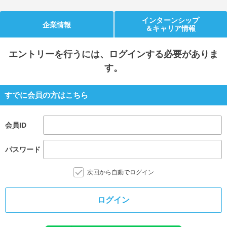
就活支援
就活コラム
インターンシップ
企業情報
＆キャリア情報
就活ノウハウが満載！
お役立ち記事・相談室など
エントリー
を行うには、ログインする必要がありま
適職診断
就活チャンネル
す。
あなたに合う仕事を診断！
動画で対策講座をチェック
就活ニュースペーパー
よくある質問
すでに会員の方はこちら
就活時事ニュースを更新
不明点があればこちら
会員ID
パスワード
次回から自動でログイン
ログイン