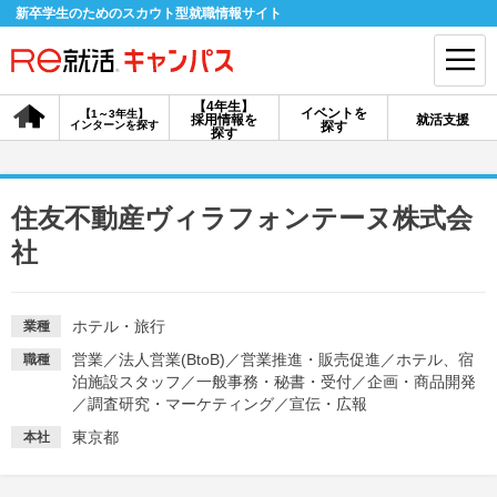
新卒学生のためのスカウト型就職情報サイト
【4年生】
イベントを
【1～3年生】
採用情報を
就活支援
インターンを探す
探す
会員登録
ログイン
探す
会員ID・パスワードを忘れた方はこちら
住友不動産ヴィラフォンテーヌ株式会
探す
社
【4年生】
【4年生】
【1～3年生】
ホテル・旅行
業種
採用情報を探す
説明会を探す
インターンを探す
営業
／
法人営業(BtoB)
／
営業推進・販売促進
／
ホテル、宿
職種
泊施設スタッフ
／
一般事務・秘書・受付
／
企画・商品開発
／
調査研究・マーケティング
／
宣伝・広報
イベントを探す
スカウト
お知らせ
東京都
本社
就活ノウハウ・サポート