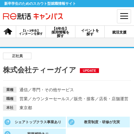
新卒学生のためのスカウト型就職情報サイト
【4年生】
イベントを
【1～3年生】
採用情報を
就活支援
インターンを探す
探す
会員登録
ログイン
探す
会員ID・パスワードを忘れた方はこちら
正社員
探す
株式会社ティーガイア
UPDATE
【4年生】
【4年生】
【1～3年生】
採用情報を探す
説明会を探す
インターンを探す
通信
／
専門・その他サービス
業種
営業
／
カウンターセールス
／
販売・接客
／
店長・店舗運営
職種
東京都
本社
イベントを探す
スカウト
お知らせ
シェアトップクラス事業あり
教育制度・研修が充実
就活ノウハウ・サポート