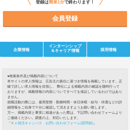
登録は
簡単1分
で終わります！
会員登録
インターンシップ
企業情報
採用情報
＆キャリア情報
●検索条件及び掲載内容について
本サイトの求人情報は、広告主の責任に基づき情報を掲載しています。正
確で詳しい求人情報を目指し、 弊社による掲載内容の確認を随時行って
おりますが、掲載情報の内容についてすべてを保証しているわけではあり
ません。
就職活動の際には、雇用形態・勤務時間・休日休暇・給与・待遇などの詳
細情報をご自身で十分に確認して頂きますようお願い致します。
万一、掲載内容と事実に相違があった際は、下記問い合わせフォームより
ご連絡ください。調査の上、対応いたします。
「
Ｒｅ就活キャンパス お問い合わせフォーム(質問箱)
」