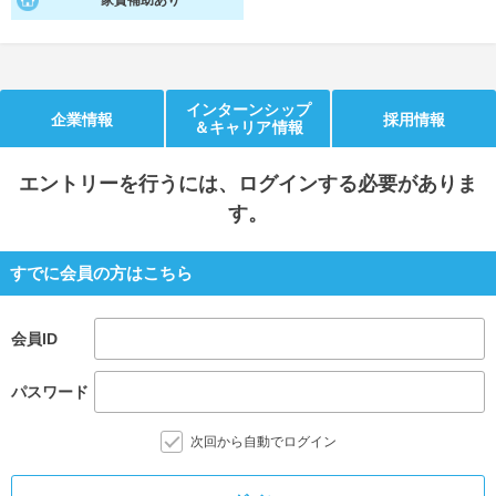
家賃補助あり
就活支援
就活コラム
就活ノウハウが満載！
お役立ち記事・相談室など
インターンシップ
企業情報
採用情報
適職診断
就活チャンネル
＆キャリア情報
あなたに合う仕事を診断！
動画で対策講座をチェック
エントリー
を行うには、ログインする必要がありま
就活ニュースペーパー
よくある質問
す。
就活時事ニュースを更新
不明点があればこちら
すでに会員の方はこちら
会員ID
パスワード
次回から自動でログイン