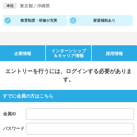
東京都／沖縄県
本社
就活支援
就活コラム
就活ノウハウが満載！
お役立ち記事・相談室など
教育制度・研修が充実
家賃補助あり
適職診断
就活チャンネル
あなたに合う仕事を診断！
動画で対策講座をチェック
インターンシップ
企業情報
採用情報
＆キャリア情報
就活ニュースペーパー
よくある質問
就活時事ニュースを更新
不明点があればこちら
エントリー
を行うには、ログインする必要がありま
す。
すでに会員の方はこちら
会員ID
パスワード