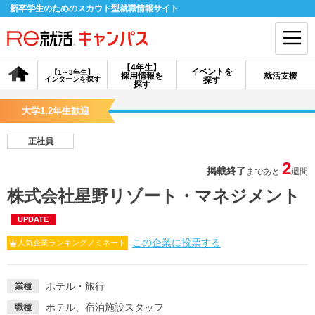
新卒学生のためのスカウト型就職情報サイト
【4年生】
イベントを
【1～3年生】
採用情報を
就活支援
インターンを探す
探す
会員登録
ログイン
探す
大学1,2年生歓迎
会員ID・パスワードを忘れた方はこちら
正社員
探す
2
掲載終了
まであと
週間
株式会社星野リゾート・マネジメント
【4年生】
【4年生】
【1～3年生】
採用情報を探す
説明会を探す
インターンを探す
UPDATE
この企業に投票する
人気企業ランキングノミネート
イベントを探す
スカウト
お知らせ
ホテル・旅行
業種
就活ノウハウ・サポート
ホテル、宿泊施設スタッフ
職種