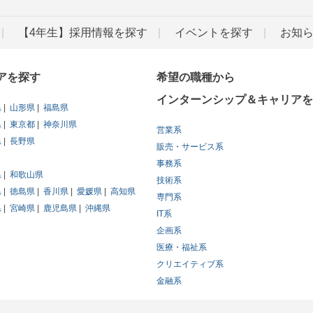
【4年生】採用情報を探す
イベントを探す
お知
アを探す
希望の職種から
インターンシップ＆キャリアを
県
山形県
福島県
県
東京都
神奈川県
営業系
県
長野県
販売・サービス系
事務系
県
和歌山県
技術系
県
徳島県
香川県
愛媛県
高知県
専門系
県
宮崎県
鹿児島県
沖縄県
IT系
企画系
医療・福祉系
クリエイティブ系
金融系