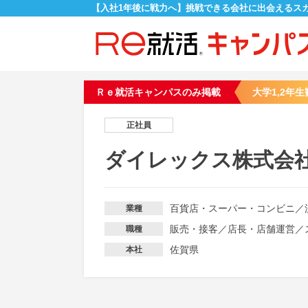
【入社1年後に戦力へ】挑戦できる会社に出会えるス
Ｒｅ就活キャンパスのみ掲載
大学1,2年生
正社員
ダイレックス株式会
百貨店・スーパー・コンビニ
／
業種
販売・接客
／
店長・店舗運営
／
職種
佐賀県
本社