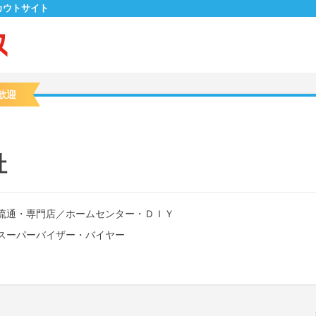
カウトサイト
歓迎
社
流通・専門店
／
ホームセンター・ＤＩＹ
スーパーバイザー・バイヤー