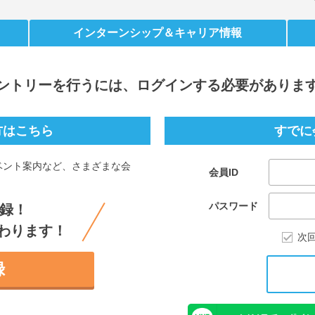
インターンシップ
＆キャリア情報
ントリー
を行うには、ログインする必要がありま
方はこちら
すでに
ベント案内など、さまざまな会
会員ID
。
パスワード
録！
わります！
次
録