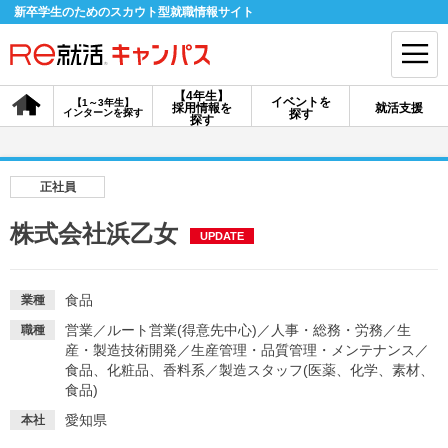
新卒学生のためのスカウト型就職情報サイト
【4年生】
イベントを
【1～3年生】
採用情報を
就活支援
インターンを探す
探す
会員登録
ログイン
探す
会員ID・パスワードを忘れた方はこちら
正社員
探す
株式会社浜乙女
UPDATE
【4年生】
【4年生】
【1～3年生】
採用情報を探す
説明会を探す
インターンを探す
食品
業種
営業
／
ルート営業(得意先中心)
／
人事・総務・労務
／
生
職種
産・製造技術開発
／
生産管理・品質管理・メンテナンス
／
イベントを探す
食品、化粧品、香料系
スカウト
／
製造スタッフ(医薬、化学、素材、
お知らせ
食品)
愛知県
本社
就活ノウハウ・サポート