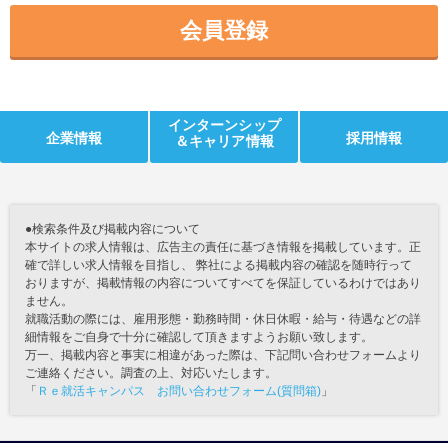
会員登録
インターンシップ
企業情報
採用情報
＆キャリア情報
●検索条件及び掲載内容について
本サイトの求人情報は、広告主の責任に基づき情報を掲載しています。正
確で詳しい求人情報を目指し、 弊社による掲載内容の確認を随時行って
おりますが、掲載情報の内容についてすべてを保証しているわけではあり
ません。
就職活動の際には、雇用形態・勤務時間・休日休暇・給与・待遇などの詳
細情報をご自身で十分に確認して頂きますようお願い致します。
万一、掲載内容と事実に相違があった際は、下記問い合わせフォームより
ご連絡ください。調査の上、対応いたします。
「
Ｒｅ就活キャンパス お問い合わせフォーム(質問箱)
」