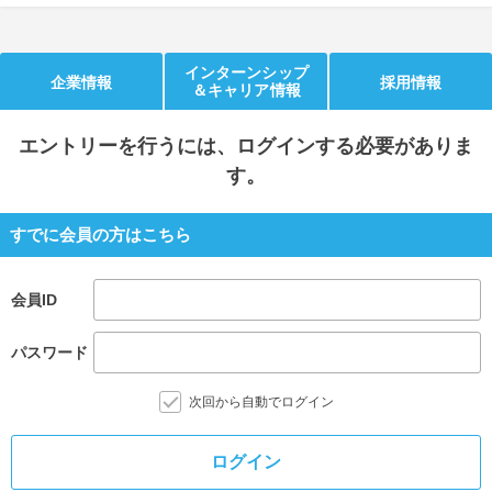
就活支援
就活コラム
就活ノウハウが満載！
お役立ち記事・相談室など
インターンシップ
企業情報
採用情報
＆キャリア情報
適職診断
就活チャンネル
エントリー
を行うには、ログインする必要がありま
あなたに合う仕事を診断！
動画で対策講座をチェック
す。
就活ニュースペーパー
よくある質問
すでに会員の方はこちら
就活時事ニュースを更新
不明点があればこちら
会員ID
パスワード
次回から自動でログイン
ログイン