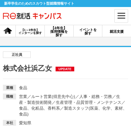
新卒学生のためのスカウト型就職情報サイト
【4年生】
イベントを
【1～3年生】
採用情報を
就活支援
インターンを探す
探す
会員登録
ログイン
探す
会員ID・パスワードを忘れた方はこちら
正社員
探す
株式会社浜乙女
UPDATE
【4年生】
【4年生】
【1～3年生】
採用情報を探す
説明会を探す
インターンを探す
食品
業種
営業
／
ルート営業(得意先中心)
／
人事・総務・労務
／
生
職種
産・製造技術開発
／
生産管理・品質管理・メンテナンス
／
イベントを探す
食品、化粧品、香料系
スカウト
／
製造スタッフ(医薬、化学、素材、
お知らせ
食品)
愛知県
本社
就活ノウハウ・サポート