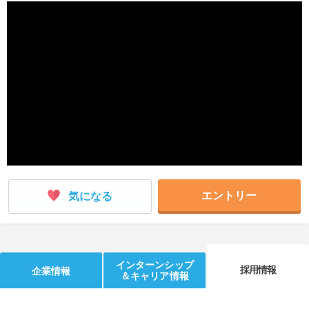
就活支援
就活コラム
就活ノウハウが満載！
お役立ち記事・相談室など
適職診断
就活チャンネル
あなたに合う仕事を診断！
動画で対策講座をチェック
就活ニュースペーパー
よくある質問
就活時事ニュースを更新
不明点があればこちら
エントリー
気になる
インターンシップ
採用情報
企業情報
＆キャリア情報