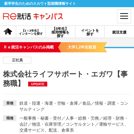
新卒学生のためのスカウト型就職情報サイト
【4年生】
イベントを
【1～3年生】
採用情報を
就活支援
インターンを探す
探す
会員登録
ログイン
探す
Ｒｅ就活キャンパスのみ掲載
大学1,2年生歓迎
会員ID・パスワードを忘れた方はこちら
正社員
探す
株式会社ライフサポート・エガワ【事
務職】
UPDATE
【4年生】
【4年生】
【1～3年生】
採用情報を探す
説明会を探す
インターンを探す
鉄道・陸運・海運・空輸・倉庫
／
食品
／
情報・調査・コン
業種
サルティング
イベントを探す
スカウト
お知らせ
一般事務・秘書・受付
／
人事・総務・労務
／
経理・財務・
職種
会計
／
物流・在庫管理
／
コンサルタント
／
運輸サービス、
就活ノウハウ・サポート
交通サービス、配送、倉庫系