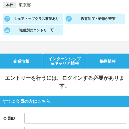
東京都
本社
就活支援
就活コラム
シェアトップクラス事業あり
教育制度・研修が充実
就活ノウハウが満載！
お役立ち記事・相談室など
職種別にエントリー可
適職診断
就活チャンネル
あなたに合う仕事を診断！
動画で対策講座をチェック
就活ニュースペーパー
よくある質問
インターンシップ
企業情報
採用情報
就活時事ニュースを更新
不明点があればこちら
＆キャリア情報
エントリー
を行うには、ログインする必要がありま
す。
すでに会員の方はこちら
会員ID