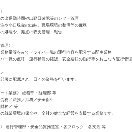
営》
の出退勤時間や出勤日確認等のシフト管理
注や小口現金の出納、職場環境の整備等の庶務
の処理や、拠点の収支管理・報告
務管理》
業務量等をみてドライバー職の運行内容を配分する配車業務
バー職の点呼、運行状況の確認、安全運転の励行等をおこなう運行管
務＞
括部署に配属され、日々の業務を行います。
ート業務》 総務部・経理部 等
労務／法務／庶務／安全衛生
財務／ 等
就業環境の保全や、全社の健全な経営を支援する業務です。
》 運行管理部・安全品質推進室・各ブロック・各支店 等