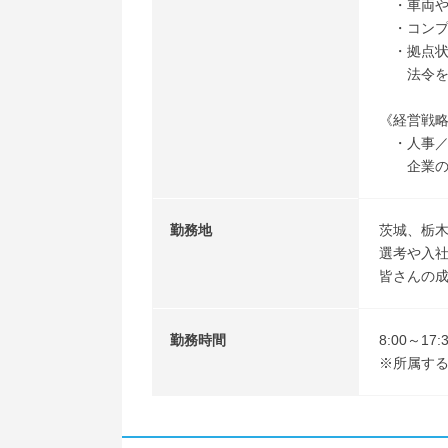
・車両や
・コンプ
・拠点状況
法令を遵
《経営戦略
・人事／
企業の将
勤務地
茨城、栃
選考や入
皆さんの
勤務時間
8:00～1
※所属す