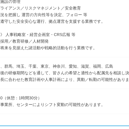
施設の管理
ライアンス／リスクマネジメント／安全教育
を把握し 運営の方向性等を決定、フォロー 等
守した安全安心な運行、拠点運営を支援する業務です。
》 人事戦略室・経営企画室・CRS広報 等
採用／教育研修／人材開発
来を見据えた諸活動や戦略的活動を行う業務です。
木、群馬、埼玉、千葉、東京、神奈川、愛知、滋賀、福岡、広島
社後の研修期間などを通して、皆さんの希望と適性から配属先を相談し
成長に合わせた教育計画や人事計画により、異動／転勤の可能性があり
7:30（休憩：1時間30分）
る事業所、センターによりシフト変動の可能性があります。