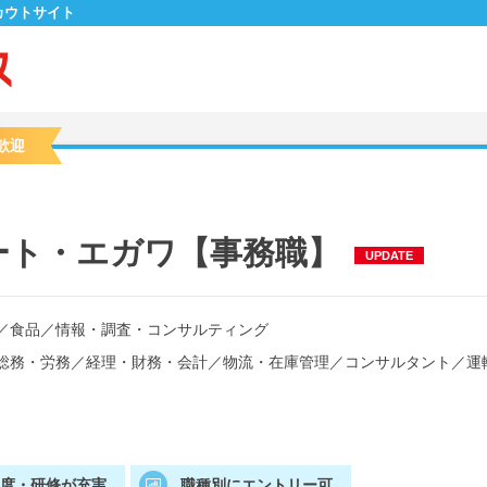
カウトサイト
歓迎
ート・エガワ【事務職】
UPDATE
／
食品
／
情報・調査・コンサルティング
総務・労務
／
経理・財務・会計
／
物流・在庫管理
／
コンサルタント
／
運
制度・研修が充実
職種別にエントリー可