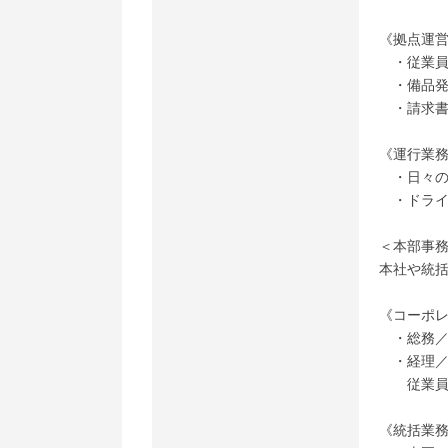
《拠点運
・従業員
・備品発
・請求書
《運行業
・日々の
・ドライ
＜本部事
本社や統
《コーポレ
・総務／
・経理／
従業員の
《統括業務