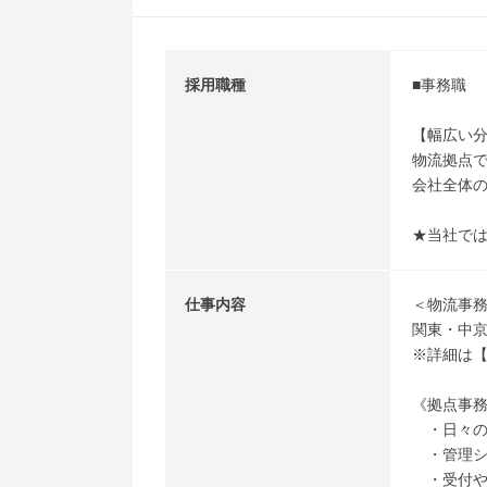
採用職種
■事務職
【幅広い
物流拠点
会社全体
★当社で
仕事内容
＜物流事
関東・中
※詳細は
《拠点事
・日々の
・管理シ
・受付や