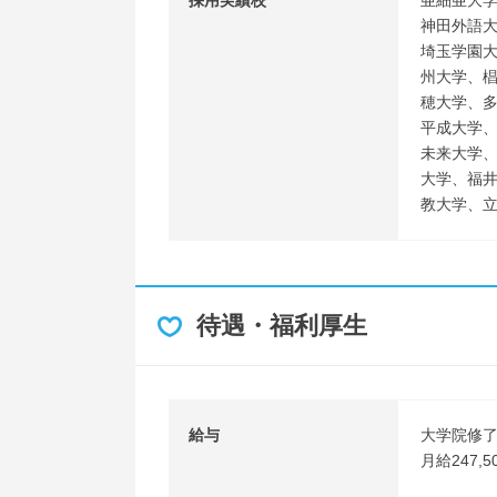
採用実績校
亜細亜大
神田外語
埼玉学園
州大学、
穂大学、
平成大学
未来大学
大学、福
教大学、
待遇・福利厚生
給与
大学院修
月給247,5