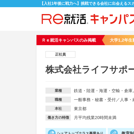
【入社1年後に戦力へ】挑戦できる会社に出会えるス
Ｒｅ就活キャンパスのみ掲載
大学1,2年生
正社員
株式会社ライフサポ
鉄道・陸運・海運・空輸・倉庫
業種
一般事務・秘書・受付
／
人事・
職種
東京都
本社
月平均残業20時間未満
働き方の特徴
教育
シェアトップクラス事業あり