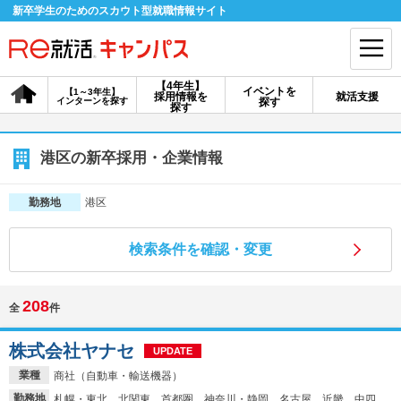
新卒学生のためのスカウト型就職情報サイト
【4年生】
イベントを
【1～3年生】
採用情報を
就活支援
インターンを探す
探す
会員登録
ログイン
探す
会員ID・パスワードを忘れた方はこちら
港区の新卒採用・企業情報
探す
港区
勤務地
検索条件を確認・変更
【4年生】
【4年生】
【1～3年生】
採用情報を探す
説明会を探す
インターンを探す
208
全
件
イベントを探す
スカウト
お知らせ
株式会社ヤナセ
UPDATE
業種
商社（自動車・輸送機器）
就活ノウハウ・サポート
勤務地
札幌・東北、北関東、首都圏、神奈川・静岡、名古屋、近畿、中四