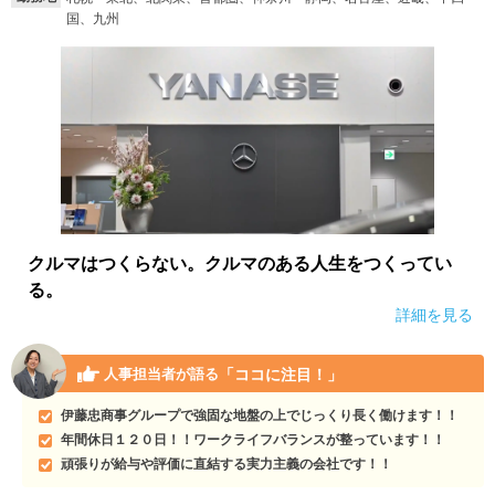
国、九州
就活支援
就活コラム
就活ノウハウが満載！
お役立ち記事・相談室など
適職診断
就活チャンネル
あなたに合う仕事を診断！
動画で対策講座をチェック
就活ニュースペーパー
よくある質問
就活時事ニュースを更新
不明点があればこちら
クルマはつくらない。クルマのある人生をつくってい
る。
詳細を見る
「ココに注目！」
人事担当者が語る
伊藤忠商事グループで強固な地盤の上でじっくり長く働けます！！
年間休日１２０日！！ワークライフバランスが整っています！！
頑張りが給与や評価に直結する実力主義の会社です！！