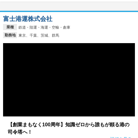
富士港運株式会社
業種
鉄道・陸運・海運・空輸・倉庫
勤務地
東京、千葉、茨城、群馬
【創業まもなく100周年】知識ゼロから誰もが頼る港の
司令塔へ！