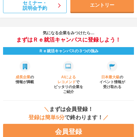
セミナー・
エントリー
説明会予約
気になる企業をみつけたら…
まずはＲｅ就活キャンパスに登録しよう！
Ｒｅ就活キャンパスの３つの強み
成長企業
の
AIによる
日本最大級
の
情報が満載
レコメンド
で
イベント
情報が
ピッタリの企業を
受け取れる
ご紹介
＼
まずは会員登録！
登録は簡単5分
で終わります！
／
会員登録