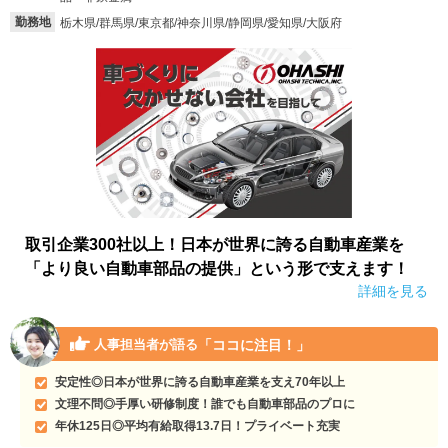
勤務地
栃木県/群馬県/東京都/神奈川県/静岡県/愛知県/大阪府
取引企業300社以上！日本が世界に誇る自動車産業を
「より良い自動車部品の提供」という形で支えます！
詳細を見る
「ココに注目！」
人事担当者が語る
安定性◎日本が世界に誇る自動車産業を支え70年以上
文理不問◎手厚い研修制度！誰でも自動車部品のプロに
年休125日◎平均有給取得13.7日！プライベート充実