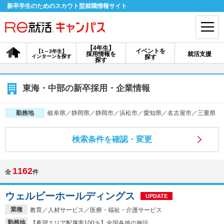
新卒学生のためのスカウト型就職情報サイト
【4年生】
イベントを
【1～3年生】
採用情報を
就活支援
インターンを探す
探す
会員登録
ログイン
探す
会員ID・パスワードを忘れた方はこちら
東海・中部の新卒採用・企業情報
探す
岐阜県／静岡県／静岡市／浜松市／愛知県／名古屋市／三重県
勤務地
検索条件を確認・変更
【4年生】
【4年生】
【1～3年生】
採用情報を探す
説明会を探す
インターンを探す
1162
全
件
イベントを探す
スカウト
お知らせ
ウェルビーホールディングス
UPDATE
業種
教育／人材サービス／医療・福祉・介護サービス
就活ノウハウ・サポート
勤務地
【希望エリア配属率100％】全国各地の施設