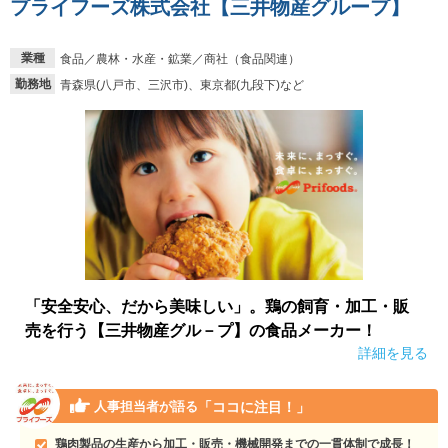
プライフーズ株式会社【三井物産グループ】
業種
食品／農林・水産・鉱業／商社（食品関連）
勤務地
青森県(八戸市、三沢市)、東京都(九段下)など
「安全安心、だから美味しい」。鶏の飼育・加工・販
売を行う【三井物産グル－プ】の食品メーカー！
詳細を見る
「ココに注目！」
人事担当者が語る
鶏肉製品の生産から加工・販売・機械開発までの一貫体制で成長！