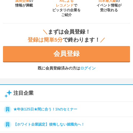
成長企業
の
AIによる
日本最大級
の
情報が満載
レコメンド
で
イベント
情報が
ピッタリの企業を
受け取れる
ご紹介
＼
まずは会員登録！
登録は簡単5分
で終わります！
／
会員登録
既に会員登録済みの方は
ログイン
注目企業
★年休125日★間に合う！1hのセミナー
【ホワイト企業認定】後悔しない就職先へ！