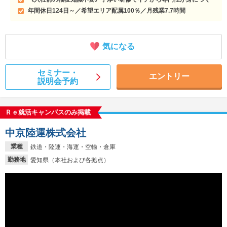
年間休日124日～／希望エリア配属100％／月残業7.7時間
気になる
セミナー・
エントリー
説明会予約
Ｒｅ就活キャンパスのみ掲載
中京陸運株式会社
業種
鉄道・陸運・海運・空輸・倉庫
勤務地
愛知県（本社および各拠点）