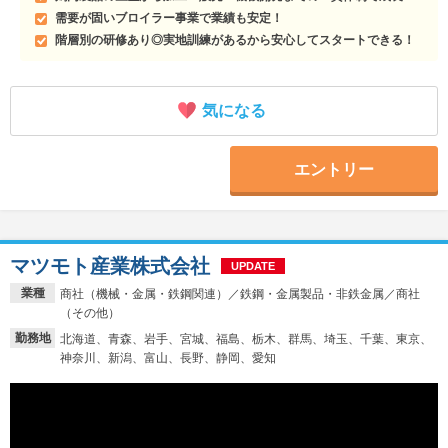
需要が固いブロイラー事業で業績も安定！
階層別の研修あり◎実地訓練があるから安心してスタートできる！
気になる
エントリー
マツモト産業株式会社
UPDATE
業種
商社（機械・金属・鉄鋼関連）／鉄鋼・金属製品・非鉄金属／商社
（その他）
勤務地
北海道、青森、岩手、宮城、福島、栃木、群馬、埼玉、千葉、東京、
神奈川、新潟、富山、長野、静岡、愛知