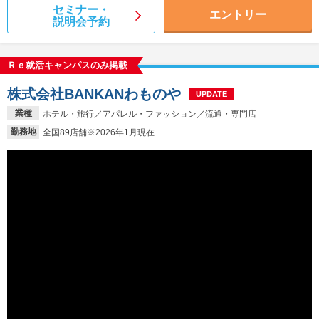
セミナー・
エントリー
説明会予約
Ｒｅ就活キャンパスのみ掲載
株式会社BANKANわものや
UPDATE
業種
ホテル・旅行／アパレル・ファッション／流通・専門店
勤務地
全国89店舗※2026年1月現在