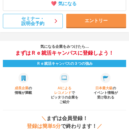
気になる
セミナー・
エントリー
説明会予約
気になる企業をみつけたら…
まずはＲｅ就活キャンパスに登録しよう！
Ｒｅ就活キャンパスの３つの強み
成長企業
の
AIによる
日本最大級
の
情報が満載
レコメンド
で
イベント
情報が
ピッタリの企業を
受け取れる
ご紹介
＼
まずは会員登録！
登録は簡単5分
で終わります！
／