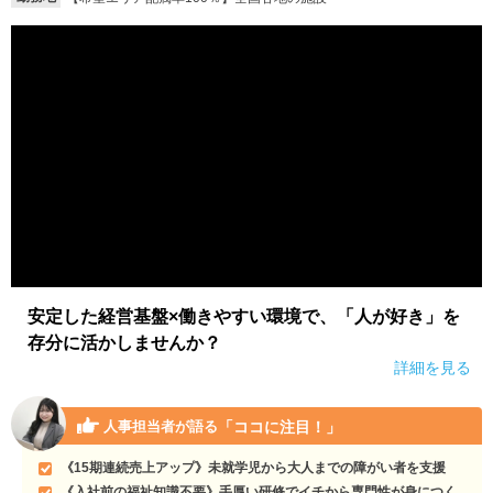
就活支援
就活コラム
就活ノウハウが満載！
お役立ち記事・相談室など
適職診断
就活チャンネル
あなたに合う仕事を診断！
動画で対策講座をチェック
就活ニュースペーパー
よくある質問
就活時事ニュースを更新
不明点があればこちら
安定した経営基盤×働きやすい環境で、「人が好き」を
存分に活かしませんか？
詳細を見る
「ココに注目！」
人事担当者が語る
《15期連続売上アップ》未就学児から大人までの障がい者を支援
《入社前の福祉知識不要》手厚い研修でイチから専門性が身につく