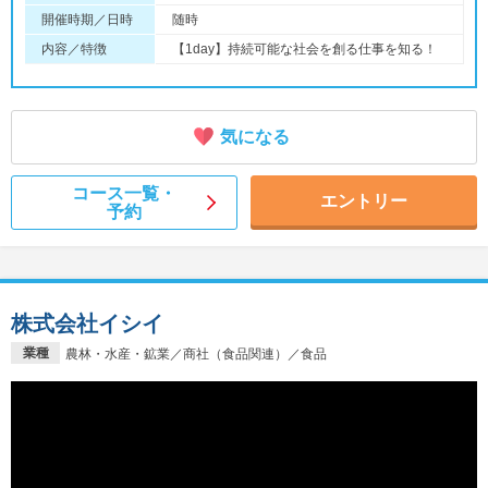
開催時期／日時
随時
内容／特徴
【1day】持続可能な社会を創る仕事を知る！
気になる
コース一覧・
エントリー
予約
株式会社イシイ
業種
農林・水産・鉱業／商社（食品関連）／食品