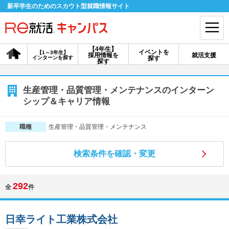
新卒学生のためのスカウト型就職情報サイト
【4年生】
イベントを
【1～3年生】
採用情報を
就活支援
インターンを探す
探す
会員登録
ログイン
探す
会員ID・パスワードを忘れた方はこちら
生産管理・品質管理・メンテナンスのインターン
シップ＆キャリア情報
探す
生産管理・品質管理・メンテナンス
職種
【4年生】
【4年生】
【1～3年生】
採用情報を探す
説明会を探す
インターンを探す
検索条件を確認・変更
292
全
件
イベントを探す
スカウト
お知らせ
日幸ライト工業株式会社
就活ノウハウ・サポート