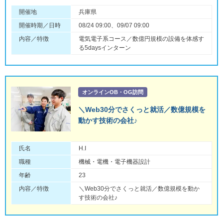
開催地
兵庫県
開催時期／日時
08/24 09:00、09/07 09:00
内容／特徴
電気電子系コース／数億円規模の設備を体感す
る5daysインターン
オンラインOB・OG訪問
＼Web30分でさくっと就活／数億規模を
動かす技術の会社♪
氏名
H.I
職種
機械・電機・電子機器設計
年齢
23
内容／特徴
＼Web30分でさくっと就活／数億規模を動か
す技術の会社♪