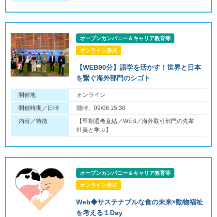
オープンカンパニー＆キャリア教育等
オンライン形式
【WEB90分】語学を活かす！世界と日本
を繋ぐ海外部門のシゴト
開催地
オンライン
開催時期／日時
随時、09/08 15:30
内容／特徴
【早期選考直結／WEB／海外取引部門の先輩
社員と学ぶ】
オープンカンパニー＆キャリア教育等
オンライン形式
Web◆サステナブルな食の未来×動物福祉
を考える１Day