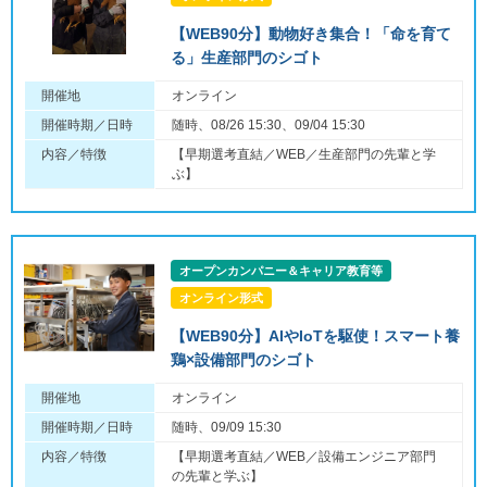
【WEB90分】動物好き集合！「命を育て
る」生産部門のシゴト
開催地
オンライン
開催時期／日時
随時、08/26 15:30、09/04 15:30
内容／特徴
【早期選考直結／WEB／生産部門の先輩と学
ぶ】
オープンカンパニー＆キャリア教育等
オンライン形式
【WEB90分】AIやIoTを駆使！スマート養
鶏×設備部門のシゴト
開催地
オンライン
開催時期／日時
随時、09/09 15:30
内容／特徴
【早期選考直結／WEB／設備エンジニア部門
の先輩と学ぶ】