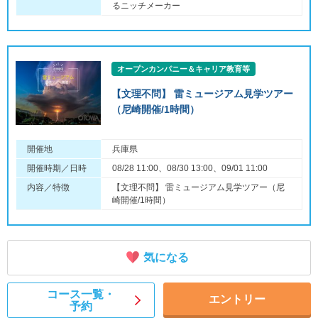
るニッチメーカー
オープンカンパニー＆キャリア教育等
【文理不問】 雷ミュージアム見学ツアー
（尼崎開催/1時間）
開催地
兵庫県
開催時期／日時
08/28 11:00、08/30 13:00、09/01 11:00
内容／特徴
【文理不問】 雷ミュージアム見学ツアー（尼
崎開催/1時間）
気になる
コース一覧・
エントリー
予約