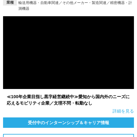
業種
輸送用機器・自動車関連／その他メーカー・製造関連／精密機器・計
測機器
就活支援
就活コラム
就活ノウハウが満載！
お役立ち記事・相談室など
適職診断
就活チャンネル
あなたに合う仕事を診断！
動画で対策講座をチェック
就活ニュースペーパー
よくある質問
就活時事ニュースを更新
不明点があればこちら
≪100年企業目指し黒字経営継続中≫愛知から国内外のニーズに
応えるモビリティ企業／文理不問・転勤なし
詳細を見る
受付中のインターンシップ＆キャリア情報