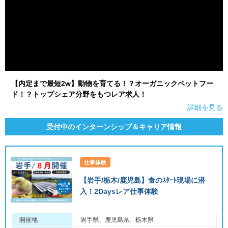
【内定まで最短2w】動物を育てる！？オーガニックペットフー
ド！？トップシェア分野をもつレア求人！
詳細を見る
受付中のインターンシップ＆キャリア情報
仕事体験
【岩手/栃木/鹿児島】食のｽﾀｰﾄ現場に潜
入！2Daysレア仕事体験
開催地
岩手県、鹿児島県、栃木県