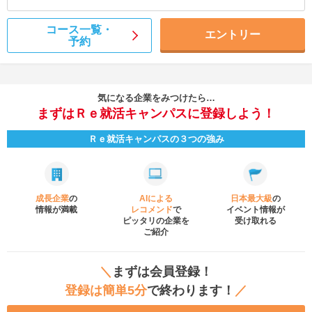
コース一覧・
エントリー
予約
気になる企業をみつけたら…
まずはＲｅ就活キャンパスに登録しよう！
Ｒｅ就活キャンパスの３つの強み
成長企業
の
AIによる
日本最大級
の
情報が満載
レコメンド
で
イベント
情報が
ピッタリの企業を
受け取れる
ご紹介
＼
まずは会員登録！
登録は簡単5分
で終わります！
／