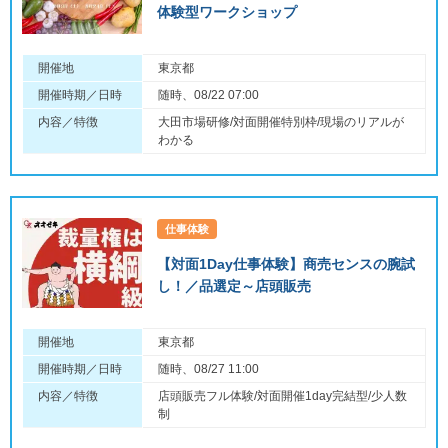
体験型ワークショップ
開催地
東京都
開催時期／日時
随時、08/22 07:00
内容／特徴
大田市場研修/対面開催特別枠/現場のリアルが
わかる
仕事体験
【対面1Day仕事体験】商売センスの腕試
し！／品選定～店頭販売
開催地
東京都
開催時期／日時
随時、08/27 11:00
内容／特徴
店頭販売フル体験/対面開催1day完結型/少人数
制