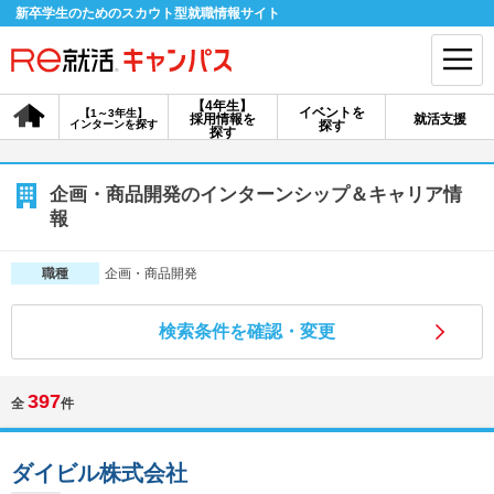
新卒学生のためのスカウト型就職情報サイト
【4年生】
イベントを
【1～3年生】
採用情報を
就活支援
インターンを探す
探す
会員登録
ログイン
探す
会員ID・パスワードを忘れた方はこちら
企画・商品開発のインターンシップ＆キャリア情
報
探す
企画・商品開発
職種
【4年生】
【4年生】
【1～3年生】
採用情報を探す
説明会を探す
インターンを探す
検索条件を確認・変更
397
全
件
イベントを探す
スカウト
お知らせ
ダイビル株式会社
就活ノウハウ・サポート