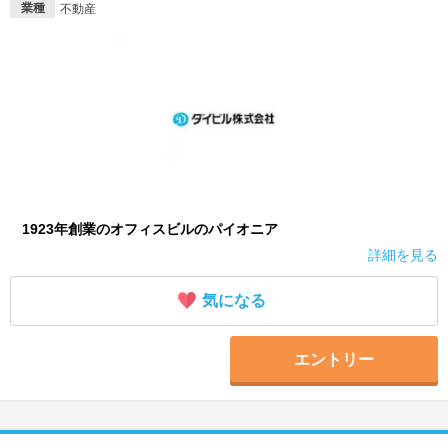
業種
不動産
就活支援
就活コラム
就活ノウハウが満載！
お役立ち記事・相談室など
適職診断
就活チャンネル
あなたに合う仕事を診断！
動画で対策講座をチェック
就活ニュースペーパー
よくある質問
就活時事ニュースを更新
不明点があればこちら
1923年創業のオフィスビルのパイオニア
詳細を見る
気になる
エントリー