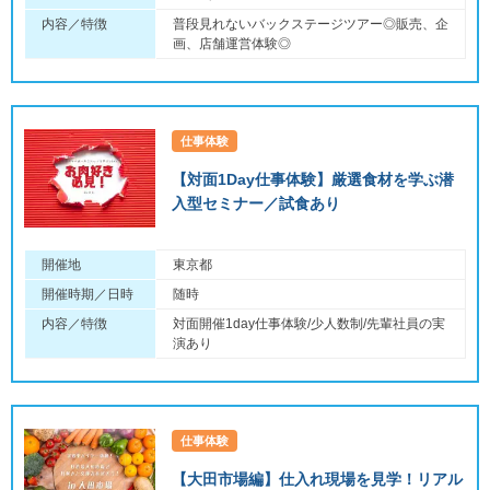
内容／特徴
普段見れないバックステージツアー◎販売、企
画、店舗運営体験◎
仕事体験
【対面1Day仕事体験】厳選食材を学ぶ潜
入型セミナー／試食あり
開催地
東京都
開催時期／日時
随時
内容／特徴
対面開催1day仕事体験/少人数制/先輩社員の実
演あり
仕事体験
【大田市場編】仕入れ現場を見学！リアル