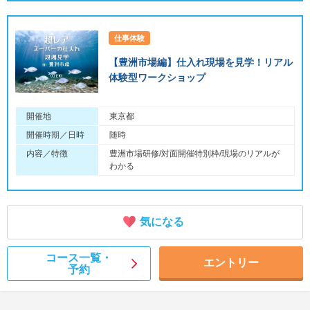
仕事体験
【豊洲市場編】仕入れ現場を見学！リアル
体験型ワークショップ
開催地
東京都
開催時期／日時
随時
内容／特徴
豊洲市場研修/対面開催特別枠/現場のリアルが
わかる
気になる
コース一覧・
エントリー
予約