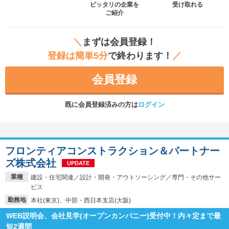
ピッタリの企業を
受け取れる
ご紹介
＼
まずは会員登録！
登録は簡単5分
で終わります！
／
会員登録
既に会員登録済みの方は
ログイン
フロンティアコンストラクション＆パートナー
ズ株式会社
UPDATE
業種
建設・住宅関連／設計・開発・アウトソーシング／専門・その他サー
ビス
勤務地
本社(東京)、中部・西日本支店(大阪)
WEB説明会、会社見学(オープンカンパニー)受付中！内々定まで最
短2週間