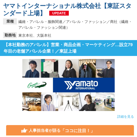
ヤマトインターナショナル株式会社【東証スタ
ンダード上場】
UPDATE
業種
繊維・アパレル・服飾関連／アパレル・ファッション／商社（繊維・
アパレル・ファッション関連）
勤務地
東京本社、大阪本社
【本社勤務のアパレル】営業・商品企画・マーケティング…設立79
年目の老舗アパレル企業！／東証上場
詳細を見る
「ココに注目！」
人事担当者が語る