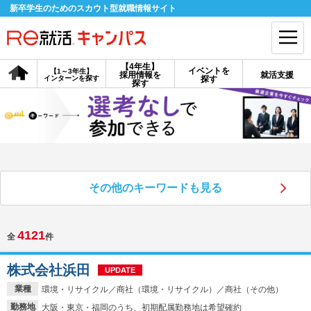
新卒学生のためのスカウト型就職情報サイト
【4年生】
イベントを
【1～3年生】
採用情報を
就活支援
インターンを探す
探す
会員登録
ログイン
探す
会員ID・パスワードを忘れた方はこちら
探す
その他のキーワードも見る
【4年生】
【4年生】
【1～3年生】
採用情報を探す
説明会を探す
インターンを探す
4121
全
件
イベントを探す
スカウト
お知らせ
株式会社浜田
UPDATE
業種
環境・リサイクル／商社（環境・リサイクル）／商社（その他）
就活ノウハウ・サポート
勤務地
大阪・東京・福岡のうち、初期配属勤務地は希望確約