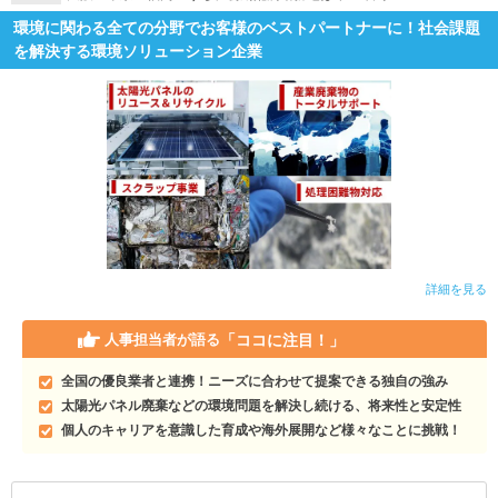
環境に関わる全ての分野でお客様のベストパートナーに！社会課題
就活支援
就活コラム
を解決する環境ソリューション企業
就活ノウハウが満載！
お役立ち記事・相談室など
適職診断
就活チャンネル
あなたに合う仕事を診断！
動画で対策講座をチェック
就活ニュースペーパー
よくある質問
就活時事ニュースを更新
不明点があればこちら
詳細を見る
「ココに注目！」
人事担当者が語る
全国の優良業者と連携！ニーズに合わせて提案できる独自の強み
太陽光パネル廃棄などの環境問題を解決し続ける、将来性と安定性
個人のキャリアを意識した育成や海外展開など様々なことに挑戦！