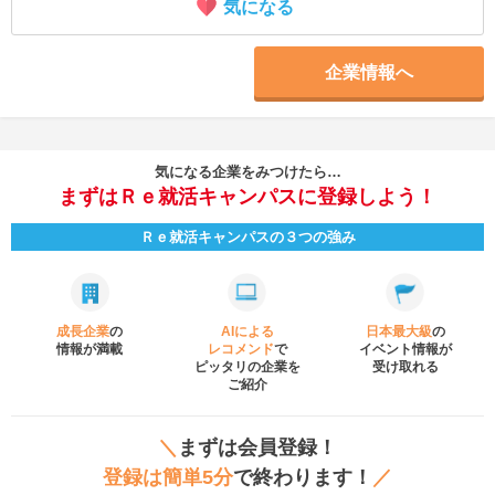
気になる
企業情報へ
気になる企業をみつけたら…
まずはＲｅ就活キャンパスに登録しよう！
Ｒｅ就活キャンパスの３つの強み
成長企業
の
AIによる
日本最大級
の
情報が満載
レコメンド
で
イベント
情報が
ピッタリの企業を
受け取れる
ご紹介
＼
まずは会員登録！
登録は簡単5分
で終わります！
／