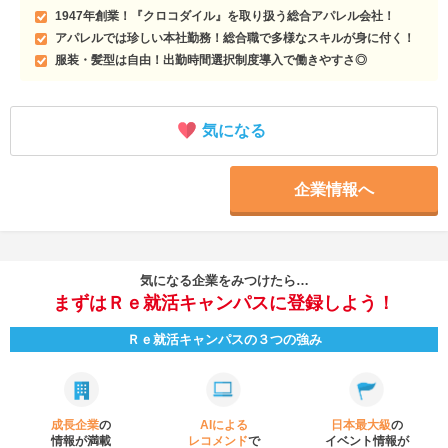
1947年創業！『クロコダイル』を取り扱う総合アパレル会社！
アパレルでは珍しい本社勤務！総合職で多様なスキルが身に付く！
服装・髪型は自由！出勤時間選択制度導入で働きやすさ◎
気になる
企業情報へ
気になる企業をみつけたら…
まずはＲｅ就活キャンパスに登録しよう！
Ｒｅ就活キャンパスの３つの強み
成長企業
の
AIによる
日本最大級
の
情報が満載
レコメンド
で
イベント
情報が