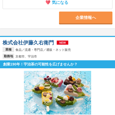
気になる
企業情報へ
株式会社伊藤久右衛門
NEW
業種
食品／流通・専門店／通販・ネット販売
勤務地
京都市、宇治市
創業190年！宇治茶の可能性を広げませんか？