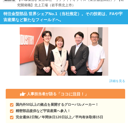
究開発職】北上工場（岩手県北上市）
特注金型部品 世界シェアNo.1（当社推定）。その技術は、FAや宇
宙産業など新たなフィールドへ。
詳細を見る
「ココに注目！」
人事担当者が語る
国内外50以上の拠点を展開するグローバルメーカー！
精密部品提供など宇宙産業へ参入！
完全週休2日制／年間休日120日以上／平均有休取得15日