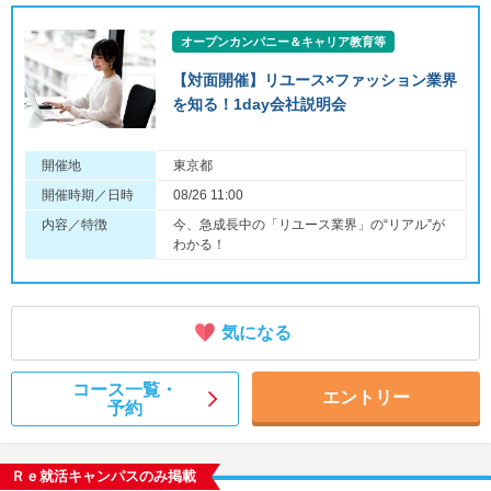
オープンカンパニー＆キャリア教育等
【対面開催】リユース×ファッション業界
を知る！1day会社説明会
開催地
東京都
開催時期／日時
08/26 11:00
内容／特徴
今、急成長中の「リユース業界」の“リアル”が
わかる！
気になる
コース一覧・
エントリー
予約
Ｒｅ就活キャンパスのみ掲載