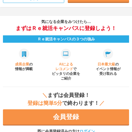
気になる企業をみつけたら…
まずはＲｅ就活キャンパスに登録しよう！
Ｒｅ就活キャンパスの３つの強み
成長企業
の
AIによる
日本最大級
の
情報が満載
レコメンド
で
イベント
情報が
ピッタリの企業を
受け取れる
ご紹介
＼
まずは会員登録！
登録は簡単5分
で終わります！
／
会員登録
既に会員登録済みの方は
ログイン