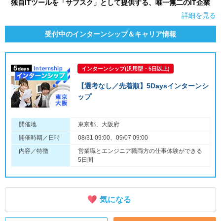
独自ITツールを「サブスク」として提供する、唯一無二のIT企業
詳細を見る
受付中のインターンシップ＆キャリア情報
インターンシップ(汎用型・5日以上)
【選考なし／先着順】5Daysインターンシ
ップ
開催地
東京都、大阪府
開催時期／日時
08/31 09:00、09/07 09:00
内容／特徴
営業職とエンジニア職両方の仕事体験ができる
5日間
気になる