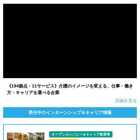
就活支援
就活コラム
就活ノウハウが満載！
お役立ち記事・相談室など
適職診断
就活チャンネル
あなたに合う仕事を診断！
動画で対策講座をチェック
就活ニュースペーパー
よくある質問
就活時事ニュースを更新
不明点があればこちら
《194拠点・11サービス》介護のイメージを変える、仕事・働き
方・キャリアを選べる企業
詳細を見る
受付中のインターンシップ＆キャリア情報
オープンカンパニー＆キャリア教育等