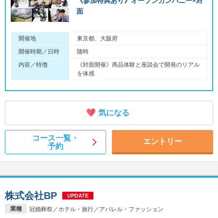
《参加特典あり》オープンカンパニー×対
面
開催地
東京都、大阪府
開催時期／日時
随時
内容／特徴
《対面開催》商品体験と座談会で開発のリアル
を体感
気になる
コース一覧・
エントリー
予約
株式会社BP
UPDATE
業種
冠婚葬祭／ホテル・旅行／アパレル・ファッション