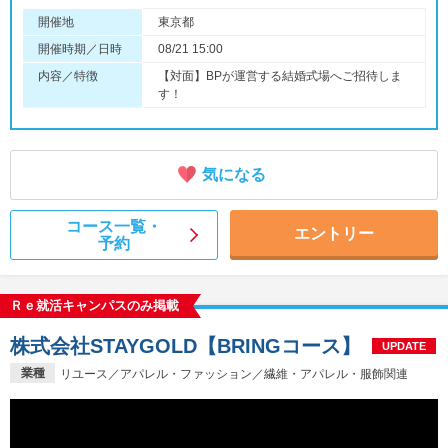
開催地
東京都
開催時期／日時
08/21 15:00
内容／特徴
【対面】BPが運営する結婚式場へご招待しま
す！
気になる
コース一覧・
エントリー
予約
Ｒｅ就活キャンパスのみ掲載
株式会社STAYGOLD【BRINGコース】
UPDATE
業種
リユース／アパレル・ファッション／繊維・アパレル・服飾関連