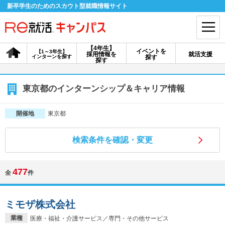
新卒学生のためのスカウト型就職情報サイト
【4年生】
イベントを
【1～3年生】
採用情報を
就活支援
インターンを探す
探す
会員登録
ログイン
探す
会員ID・パスワードを忘れた方はこちら
東京都のインターンシップ＆キャリア情報
探す
東京都
開催地
検索条件を確認・変更
【4年生】
【4年生】
【1～3年生】
採用情報を探す
説明会を探す
インターンを探す
477
全
件
イベントを探す
スカウト
お知らせ
ミモザ株式会社
就活ノウハウ・サポート
業種
医療・福祉・介護サービス／専門・その他サービス