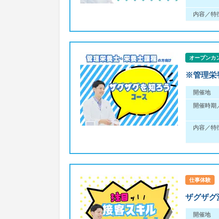
内容／特
オープンカ
※管理栄
開催地
開催時期
内容／特
仕事体験
ザグザグ
開催地