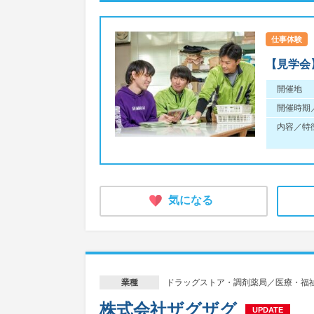
仕事体験
【見学会
開催地
開催時期
内容／特
気になる
ドラッグストア・調剤薬局／医療・福
業種
株式会社ザグザグ
UPDATE