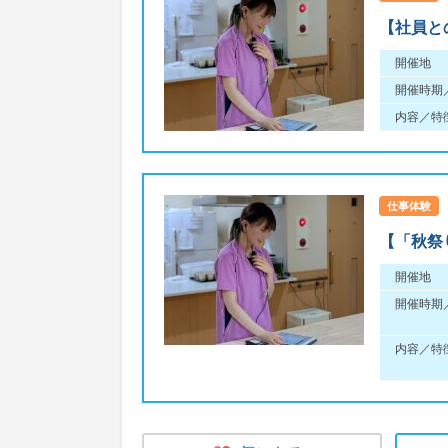
【社員と
開催地
開催時期
内容／特
仕事体験
【「秋祭
開催地
開催時期
内容／特