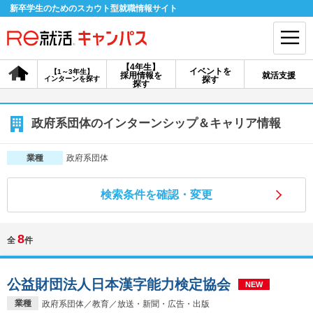
新卒学生のためのスカウト型就職情報サイト
【4年生】
イベントを
【1～3年生】
採用情報を
就活支援
インターンを探す
探す
会員登録
ログイン
探す
会員ID・パスワードを忘れた方はこちら
政府系団体のインターンシップ＆キャリア情報
探す
政府系団体
業種
検索条件を確認・変更
【4年生】
【4年生】
【1～3年生】
採用情報を探す
説明会を探す
インターンを探す
8
全
件
イベントを探す
スカウト
お知らせ
公益財団法人日本漢字能力検定協会
NEW
就活ノウハウ・サポート
業種
政府系団体／教育／放送・新聞・広告・出版