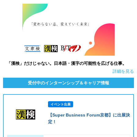
就活支援
就活コラム
就活ノウハウが満載！
お役立ち記事・相談室など
適職診断
就活チャンネル
あなたに合う仕事を診断！
動画で対策講座をチェック
就活ニュースペーパー
よくある質問
「漢検」だけじゃない。日本語・漢字の可能性を広げる仕事。
就活時事ニュースを更新
不明点があればこちら
詳細を見る
受付中のインターンシップ＆キャリア情報
イベント出展
【Super Business Forum京都】に出展決
定！