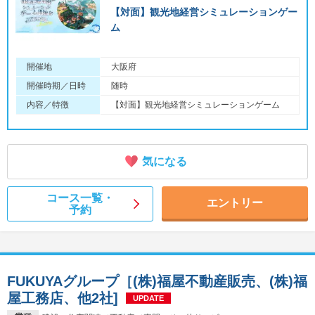
【対面】観光地経営シミュレーションゲー
ム
開催地
大阪府
開催時期／日時
随時
内容／特徴
【対面】観光地経営シミュレーションゲーム
気になる
コース一覧・
エントリー
予約
FUKUYAグループ［(株)福屋不動産販売、(株)福
屋工務店、他2社]
UPDATE