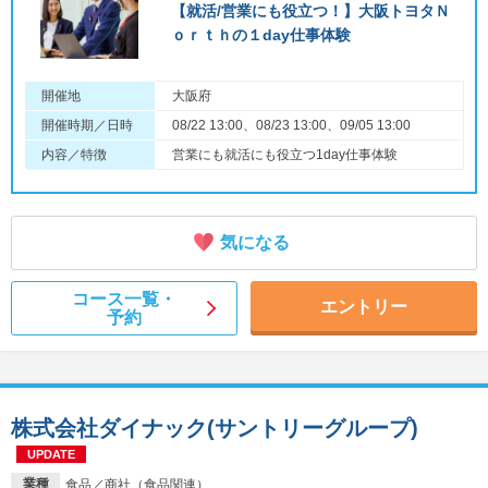
【就活/営業にも役立つ！】大阪トヨタＮ
ｏｒｔｈの１day仕事体験
開催地
大阪府
開催時期／日時
08/22 13:00、08/23 13:00、09/05 13:00
内容／特徴
営業にも就活にも役立つ1day仕事体験
気になる
コース一覧・
エントリー
予約
株式会社ダイナック(サントリーグループ)
UPDATE
業種
食品／商社（食品関連）