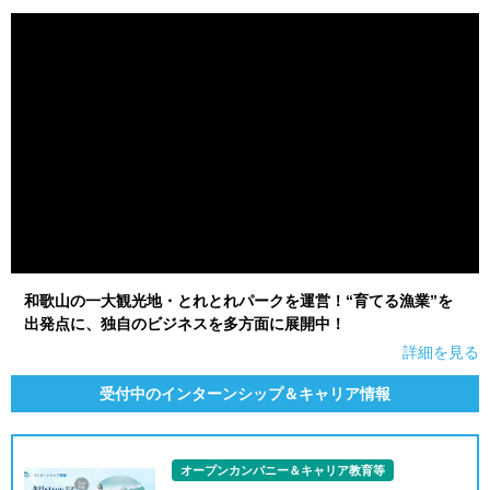
就活支援
就活コラム
就活ノウハウが満載！
お役立ち記事・相談室など
適職診断
就活チャンネル
あなたに合う仕事を診断！
動画で対策講座をチェック
就活ニュースペーパー
よくある質問
就活時事ニュースを更新
不明点があればこちら
和歌山の一大観光地・とれとれパークを運営！“育てる漁業”を
出発点に、独自のビジネスを多方面に展開中！
詳細を見る
受付中のインターンシップ＆キャリア情報
オープンカンパニー＆キャリア教育等