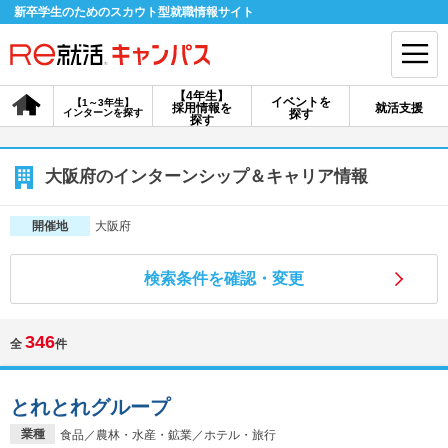
新卒学生のためのスカウト型就職情報サイト
【4年生】
イベントを
【1～3年生】
採用情報を
就活支援
インターンを探す
探す
会員登録
ログイン
探す
会員ID・パスワードを忘れた方はこちら
大阪府のインターンシップ＆キャリア情報
探す
大阪府
開催地
検索条件を確認・変更
【4年生】
【4年生】
【1～3年生】
採用情報を探す
説明会を探す
インターンを探す
346
全
件
イベントを探す
スカウト
お知らせ
とれとれグループ
就活ノウハウ・サポート
業種
食品／農林・水産・鉱業／ホテル・旅行