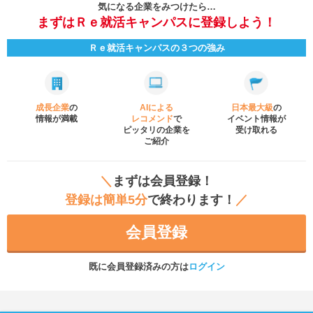
気になる企業をみつけたら…
まずはＲｅ就活キャンパスに登録しよう！
Ｒｅ就活キャンパスの３つの強み
成長企業
の
AIによる
日本最大級
の
情報が満載
レコメンド
で
イベント
情報が
ピッタリの企業を
受け取れる
ご紹介
＼
まずは会員登録！
登録は簡単5分
で終わります！
／
会員登録
既に会員登録済みの方は
ログイン