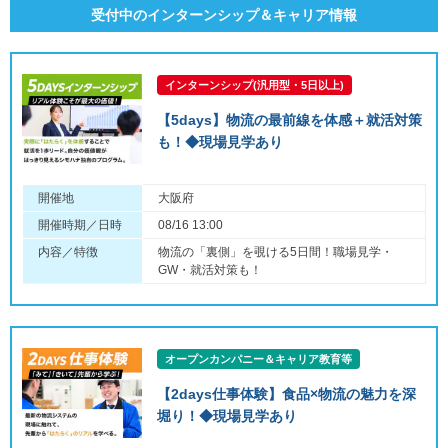
受付中のインターンシップ＆キャリア情報
インターンシップ(汎用型・5日以上)
【5days】物流の最前線を体感＋就活対策
も！◆現場見学あり
開催地
大阪府
開催時期／日時
08/16 13:00
内容／特徴
物流の「裏側」を覗ける5日間！職場見学・
GW・就活対策も！
オープンカンパニー＆キャリア教育等
【2days仕事体験】食品×物流の魅力を深
堀り！◆現場見学あり