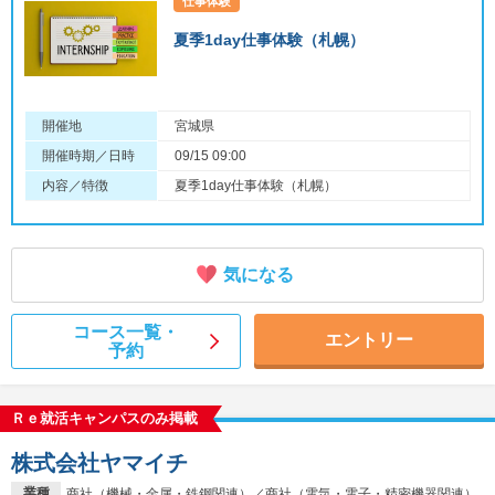
仕事体験
夏季1day仕事体験（札幌）
開催地
宮城県
開催時期／日時
09/15 09:00
内容／特徴
夏季1day仕事体験（札幌）
気になる
コース一覧・
エントリー
予約
Ｒｅ就活キャンパスのみ掲載
株式会社ヤマイチ
業種
商社（機械・金属・鉄鋼関連）／商社（電気・電子・精密機器関連）