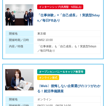
インターンシップ(汎用型・5日以上)
「仕事体験」×「自己成長」！実践型5day
s／毎日FBあり
開催地
東京都
開催時期／日時
09/02 10:00
内容／特徴
「仕事体験」も「自己成長」も！実践型5days
／毎日FBあり
オープンカンパニー＆キャリア教育等
オンライン形式
〈Web〉後悔しない企業選びのコツがわか
る！就活準備講座
開催地
オンライン
開催時期／日時
08/22 14:00、08/28 14:00