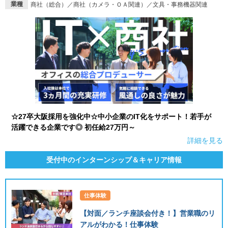
業種
商社（総合）／商社（カメラ・ＯＡ関連）／文具・事務機器関連
就活支援
就活コラム
就活ノウハウが満載！
お役立ち記事・相談室など
適職診断
就活チャンネル
あなたに合う仕事を診断！
動画で対策講座をチェック
就活ニュースペーパー
よくある質問
就活時事ニュースを更新
不明点があればこちら
☆27卒大阪採用を強化中☆中小企業のIT化をサポート！若手が
活躍できる企業です◎ 初任給27万円～
詳細を見る
受付中のインターンシップ＆キャリア情報
仕事体験
【対面／ランチ座談会付き！】営業職のリ
アルがわかる！仕事体験