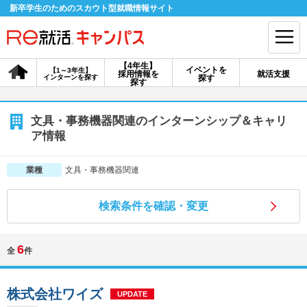
新卒学生のためのスカウト型就職情報サイト
【4年生】
イベントを
【1～3年生】
採用情報を
就活支援
インターンを探す
探す
会員登録
ログイン
探す
会員ID・パスワードを忘れた方はこちら
文具・事務機器関連のインターンシップ＆キャリ
ア情報
探す
文具・事務機器関連
業種
【4年生】
【4年生】
【1～3年生】
採用情報を探す
説明会を探す
インターンを探す
検索条件を確認・変更
6
全
件
イベントを探す
スカウト
お知らせ
株式会社ワイズ
就活ノウハウ・サポート
UPDATE