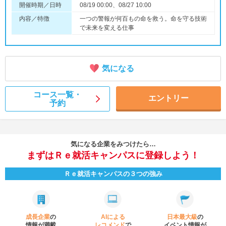
開催時期／日時
08/19 00:00、08/27 10:00
内容／特徴
一つの警報が何百もの命を救う。命を守る技術
で未来を変える仕事
気になる
コース一覧・
エントリー
予約
気になる企業をみつけたら…
まずはＲｅ就活キャンパスに登録しよう！
Ｒｅ就活キャンパスの３つの強み
成長企業
の
AIによる
日本最大級
の
情報が満載
レコメンド
で
イベント
情報が