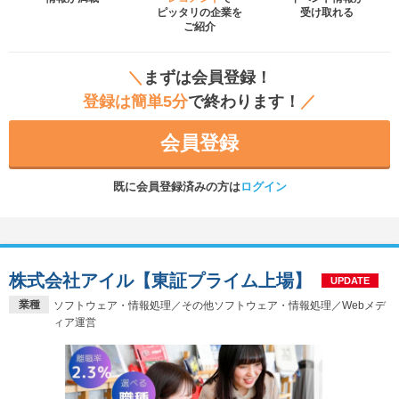
ピッタリの企業を
受け取れる
ご紹介
＼
まずは会員登録！
登録は簡単5分
で終わります！
／
会員登録
既に会員登録済みの方は
ログイン
株式会社アイル【東証プライム上場】
UPDATE
業種
ソフトウェア・情報処理／その他ソフトウェア・情報処理／Webメデ
ィア運営