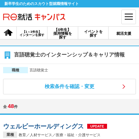
新卒学生のためのスカウト型就職情報サイト
【4年生】
イベントを
【1～3年生】
採用情報を
就活支援
インターンを探す
探す
会員登録
ログイン
探す
会員ID・パスワードを忘れた方はこちら
言語聴覚士のインターンシップ＆キャリア情報
探す
言語聴覚士
職種
検索条件を確認・変更
【4年生】
【4年生】
【1～3年生】
採用情報を探す
説明会を探す
インターンを探す
48
全
件
イベントを探す
スカウト
お知らせ
ウェルビーホールディングス
UPDATE
就活ノウハウ・サポート
業種
教育／人材サービス／医療・福祉・介護サービス