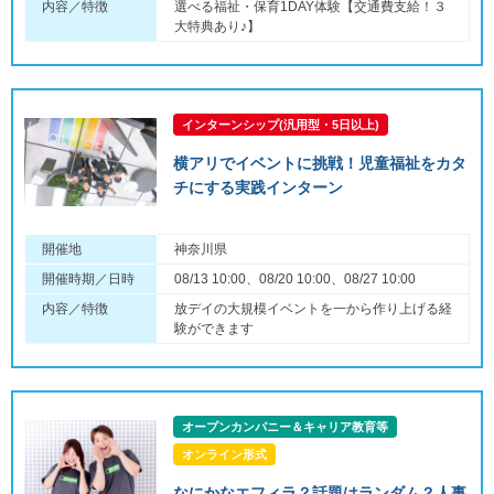
内容／特徴
選べる福祉・保育1DAY体験【交通費支給！３
大特典あり♪】
インターンシップ(汎用型・5日以上)
横アリでイベントに挑戦！児童福祉をカタ
チにする実践インターン
開催地
神奈川県
開催時期／日時
08/13 10:00、08/20 10:00、08/27 10:00
内容／特徴
放デイの大規模イベントを一から作り上げる経
験ができます
オープンカンパニー＆キャリア教育等
オンライン形式
なにかなエフィラ？話題はランダム？人事