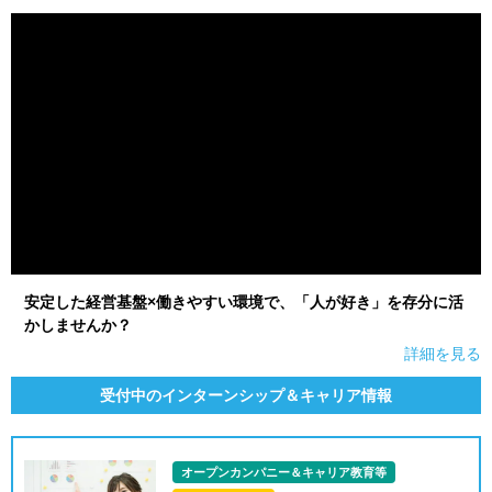
就活支援
就活コラム
就活ノウハウが満載！
お役立ち記事・相談室など
適職診断
就活チャンネル
あなたに合う仕事を診断！
動画で対策講座をチェック
就活ニュースペーパー
よくある質問
就活時事ニュースを更新
不明点があればこちら
安定した経営基盤×働きやすい環境で、「人が好き」を存分に活
かしませんか？
詳細を見る
受付中のインターンシップ＆キャリア情報
オープンカンパニー＆キャリア教育等