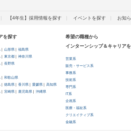
【4年生】採用情報を探す
イベントを探す
お知
アを探す
希望の職種から
インターンシップ＆キャリアを
県
山形県
福島県
県
東京都
神奈川県
営業系
県
長野県
販売・サービス系
事務系
県
和歌山県
技術系
県
徳島県
香川県
愛媛県
高知県
専門系
県
宮崎県
鹿児島県
沖縄県
IT系
企画系
医療・福祉系
クリエイティブ系
金融系