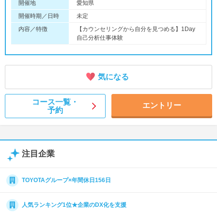
開催地
愛知県
開催時期／日時
未定
内容／特徴
【カウンセリングから自分を見つめる】1Day
自己分析仕事体験
気になる
コース一覧・
エントリー
予約
注目企業
TOYOTAグループ×年間休日156日
人気ランキング1位★企業のDX化を支援