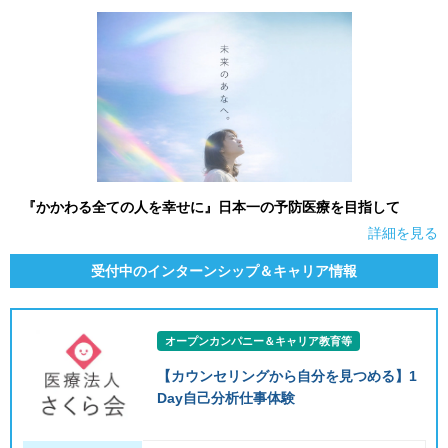
就活支援
就活コラム
就活ノウハウが満載！
お役立ち記事・相談室など
適職診断
就活チャンネル
あなたに合う仕事を診断！
動画で対策講座をチェック
就活ニュースペーパー
よくある質問
『かかわる全ての人を幸せに』日本一の予防医療を目指して
就活時事ニュースを更新
不明点があればこちら
詳細を見る
受付中のインターンシップ＆キャリア情報
オープンカンパニー＆キャリア教育等
【カウンセリングから自分を見つめる】1
Day自己分析仕事体験