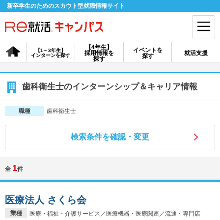
新卒学生のためのスカウト型就職情報サイト
【4年生】
イベントを
【1～3年生】
採用情報を
就活支援
インターンを探す
探す
会員登録
ログイン
探す
会員ID・パスワードを忘れた方はこちら
歯科衛生士のインターンシップ＆キャリア情報
探す
歯科衛生士
職種
検索条件を確認・変更
【4年生】
【4年生】
【1～3年生】
採用情報を探す
説明会を探す
インターンを探す
1
全
件
イベントを探す
スカウト
お知らせ
医療法人 さくら会
就活ノウハウ・サポート
業種
医療・福祉・介護サービス／医療機器・医療関連／流通・専門店