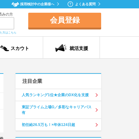
採用検討中の企業様へ
よくある質問
済みの方
会員登録
れた方はこちら
スカウト
就活支援
注目企業
人気ランキング1位★企業のDX化を支援
東証プライム上場G／多彩なキャリアパス
有
初任給26.5万も！×年休124日超
件