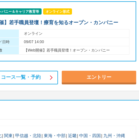
ンパニー＆キャリア教育等
オンライン形式
開催】若手職員登壇！療育を知るオープン・カンパニー
オンライン
／日時
09/07 14:00
徴
【Web開催】若手職員登壇！オープン・カンパニー
コース一覧・
予約
エントリー
北
関東
甲信越・北陸
東海・中部
近畿
中国・四国
九州・沖縄