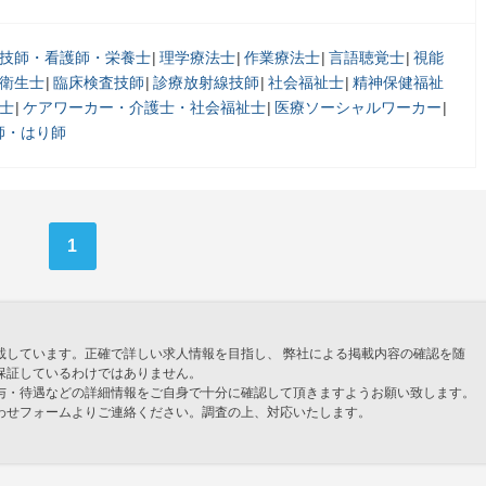
技師・看護師・栄養士
理学療法士
作業療法士
言語聴覚士
視能
衛生士
臨床検査技師
診療放射線技師
社会福祉士
精神保健福祉
士
ケアワーカー・介護士・社会福祉士
医療ソーシャルワーカー
師・はり師
1
載しています。正確で詳しい求人情報を目指し、 弊社による掲載内容の確認を随
保証しているわけではありません。
与・待遇などの詳細情報をご自身で十分に確認して頂きますようお願い致します。
わせフォームよりご連絡ください。調査の上、対応いたします。
」