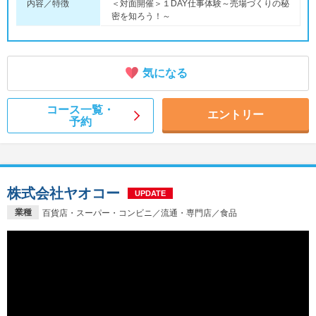
内容／特徴
＜対面開催＞１DAY仕事体験～売場づくりの秘
密を知ろう！～
気になる
コース一覧・
エントリー
予約
株式会社ヤオコー
UPDATE
業種
百貨店・スーパー・コンビニ／流通・専門店／食品