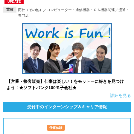
UPDATE
業種
商社（その他）／コンピューター・通信機器・ＯＡ機器関連／流通・
就活支援
就活コラム
専門店
就活ノウハウが満載！
お役立ち記事・相談室など
適職診断
就活チャンネル
あなたに合う仕事を診断！
動画で対策講座をチェック
就活ニュースペーパー
よくある質問
就活時事ニュースを更新
不明点があればこちら
【営業・接客販売】仕事は楽しい！をモットーに好きを見つけ
よう！★ソフトバンク100％子会社★
詳細を見る
受付中のインターンシップ＆キャリア情報
仕事体験