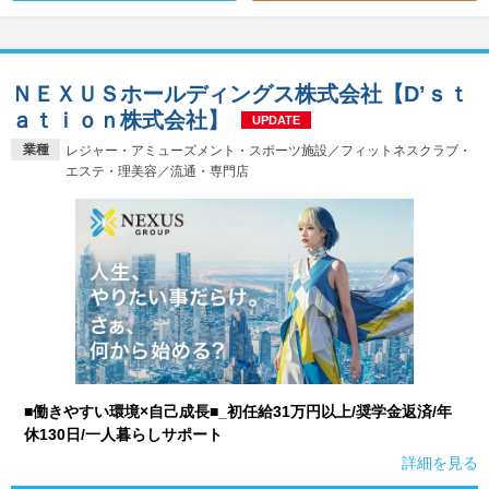
ＮＥＸＵＳホールディングス株式会社【D’ｓｔ
ａｔｉｏｎ株式会社】
UPDATE
業種
レジャー・アミューズメント・スポーツ施設／フィットネスクラブ・
エステ・理美容／流通・専門店
■働きやすい環境×自己成長■_初任給31万円以上/奨学金返済/年
休130日/一人暮らしサポート
詳細を見る