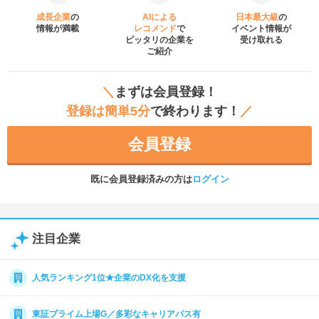
成長企業
の
AIによる
日本最大級
の
情報が満載
レコメンド
で
イベント
情報が
ピッタリの企業を
受け取れる
ご紹介
＼
まずは会員登録！
登録は簡単5分
で終わります！
／
会員登録
既に会員登録済みの方は
ログイン
注目企業
人気ランキング1位★企業のDX化を支援
東証プライム上場G／多彩なキャリアパス有