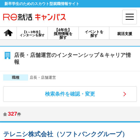
新卒学生のためのスカウト型就職情報サイト
【4年生】
イベントを
【1～3年生】
採用情報を
就活支援
インターンを探す
探す
会員登録
ログイン
探す
会員ID・パスワードを忘れた方はこちら
店長・店舗運営のインターンシップ＆キャリア情
報
探す
店長・店舗運営
職種
【4年生】
【4年生】
【1～3年生】
採用情報を探す
説明会を探す
インターンを探す
検索条件を確認・変更
327
全
件
イベントを探す
スカウト
お知らせ
テレニシ株式会社（ソフトバンクグループ）
就活ノウハウ・サポート