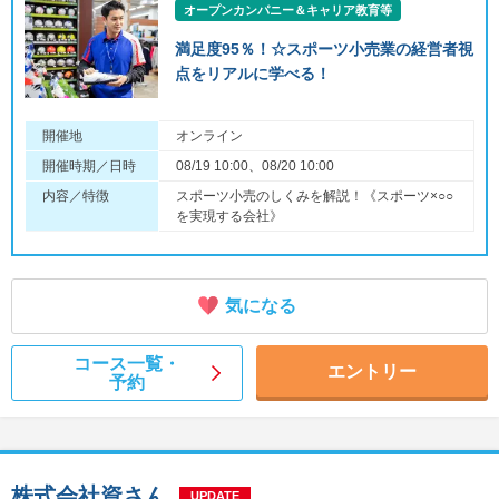
オープンカンパニー＆キャリア教育等
満足度95％！☆スポーツ小売業の経営者視
点をリアルに学べる！
開催地
オンライン
開催時期／日時
08/19 10:00、08/20 10:00
内容／特徴
スポーツ小売のしくみを解説！《スポーツ×○○
を実現する会社》
気になる
コース一覧・
エントリー
予約
株式会社資さん
UPDATE