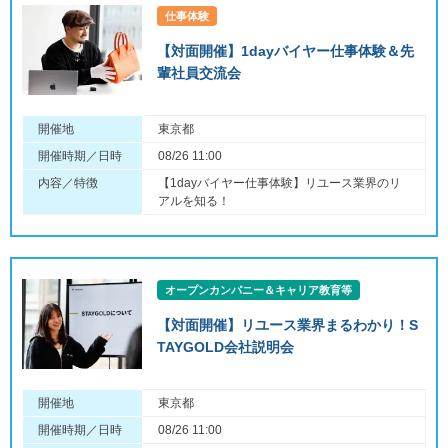
仕事体験
【対面開催】1dayバイヤー仕事体験＆先
輩社員交流会
開催地
東京都
開催時期／日時
08/26 11:00
内容／特徴
【1dayバイヤー仕事体験】リユース業界のリ
アルを知る！
オープンカンパニー＆キャリア教育等
【対面開催】リユース業界まるわかり！S
TAYGOLD会社説明会
開催地
東京都
開催時期／日時
08/26 11:00