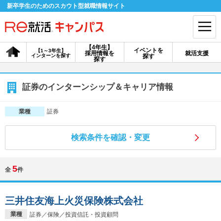
新卒学生のためのスカウト型就職情報サイト
【4年生】
イベントを
【1～3年生】
採用情報を
就活支援
インターンを探す
探す
会員登録
ログイン
探す
会員ID・パスワードを忘れた方はこちら
証券のインターンシップ＆キャリア情報
探す
証券
業種
検索条件を確認・変更
【4年生】
【4年生】
【1～3年生】
採用情報を探す
説明会を探す
インターンを探す
5
全
件
イベントを探す
スカウト
お知らせ
三井住友海上火災保険株式会社
就活ノウハウ・サポート
業種
証券／保険／投資信託・投資顧問