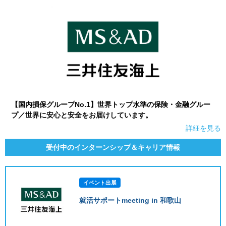
就活支援
就活コラム
就活ノウハウが満載！
お役立ち記事・相談室など
適職診断
就活チャンネル
あなたに合う仕事を診断！
動画で対策講座をチェック
就活ニュースペーパー
よくある質問
【国内損保グループNo.1】世界トップ水準の保険・金融グルー
就活時事ニュースを更新
不明点があればこちら
プ／世界に安心と安全をお届けしています。
詳細を見る
受付中のインターンシップ＆キャリア情報
イベント出展
就活サポートmeeting in 和歌山