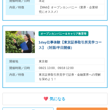
開催時期／日時
未定
内容／特徴
【Web】オープンカンパニー《業界・企業研
究にオススメ》
オープンカンパニー＆キャリア教育等
1day仕事体験【東京証券取引所見学コー
ス】（対面/半日開催）
開催地
東京都
開催時期／日時
08/21 13:00、09/18 12:00
内容／特徴
東京証券取引所見学で証券・金融業界への理解
を深めよう！
気になる