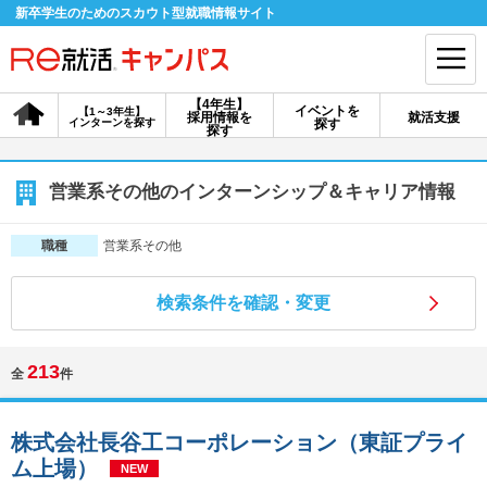
新卒学生のためのスカウト型就職情報サイト
【4年生】
イベントを
【1～3年生】
採用情報を
就活支援
インターンを探す
探す
会員登録
ログイン
探す
会員ID・パスワードを忘れた方はこちら
営業系その他のインターンシップ＆キャリア情報
探す
営業系その他
職種
検索条件を確認・変更
【4年生】
【4年生】
【1～3年生】
採用情報を探す
説明会を探す
インターンを探す
213
全
件
イベントを探す
スカウト
お知らせ
株式会社長谷工コーポレーション（東証プライ
ム上場）
就活ノウハウ・サポート
NEW