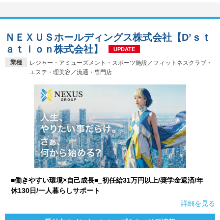
ＮＥＸＵＳホールディングス株式会社【D’ｓｔ
ａｔｉｏｎ株式会社】
UPDATE
業種
レジャー・アミューズメント・スポーツ施設／フィットネスクラブ・
エステ・理美容／流通・専門店
■働きやすい環境×自己成長■_初任給31万円以上/奨学金返済/年
休130日/一人暮らしサポート
詳細を見る