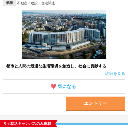
業種
不動産／建設・住宅関連
就活支援
就活コラム
就活ノウハウが満載！
お役立ち記事・相談室など
適職診断
就活チャンネル
あなたに合う仕事を診断！
動画で対策講座をチェック
就活ニュースペーパー
よくある質問
就活時事ニュースを更新
不明点があればこちら
都市と人間の最適な生活環境を創造し、社会に貢献する
詳細を見る
気になる
エントリー
Ｒｅ就活キャンパスのみ掲載