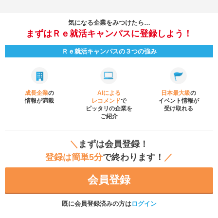
気になる企業をみつけたら…
まずはＲｅ就活キャンパスに登録しよう！
Ｒｅ就活キャンパスの３つの強み
成長企業
の
AIによる
日本最大級
の
情報が満載
レコメンド
で
イベント
情報が
ピッタリの企業を
受け取れる
ご紹介
＼
まずは会員登録！
登録は簡単5分
で終わります！
／
会員登録
既に会員登録済みの方は
ログイン