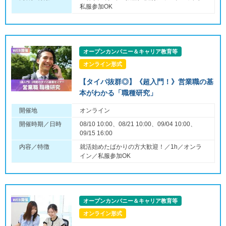
私服参加OK
オープンカンパニー＆キャリア教育等
オンライン形式
【タイパ抜群◎】《超入門！》営業職の基
本がわかる「職種研究」
開催地
オンライン
開催時期／日時
08/10 10:00、08/21 10:00、09/04 10:00、
09/15 16:00
内容／特徴
就活始めたばかりの方大歓迎！／1h／オンラ
イン／私服参加OK
オープンカンパニー＆キャリア教育等
オンライン形式