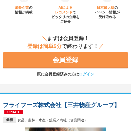
成長企業
の
AIによる
日本最大級
の
情報が満載
レコメンド
で
イベント
情報が
ピッタリの企業を
受け取れる
ご紹介
＼
まずは会員登録！
登録は簡単5分
で終わります！
／
会員登録
既に会員登録済みの方は
ログイン
プライフーズ株式会社【三井物産グループ】
UPDATE
業種
食品／農林・水産・鉱業／商社（食品関連）