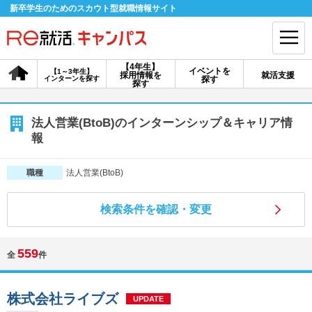
新卒学生のためのスカウト型就職情報サイト
【4年生】
イベントを
【1～3年生】
採用情報を
就活支援
インターンを探す
探す
会員登録
ログイン
探す
会員ID・パスワードを忘れた方はこちら
法人営業(BtoB)のインターンシップ＆キャリア情
報
探す
法人営業(BtoB)
職種
【4年生】
【4年生】
【1～3年生】
採用情報を探す
説明会を探す
インターンを探す
検索条件を確認・変更
559
全
件
イベントを探す
スカウト
お知らせ
株式会社ライブズ
就活ノウハウ・サポート
UPDATE