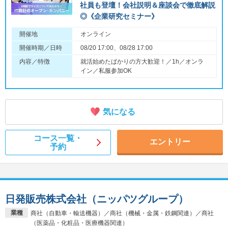
社員も登壇！会社説明＆座談会で徹底解説
◎《企業研究セミナー》
開催地
オンライン
開催時期／日時
08/20 17:00、08/28 17:00
内容／特徴
就活始めたばかりの方大歓迎！／1h／オンラ
イン／私服参加OK
気になる
コース一覧・
エントリー
予約
日発販売株式会社（ニッパツグループ）
業種
商社（自動車・輸送機器）／商社（機械・金属・鉄鋼関連）／商社
（医薬品・化粧品・医療機器関連）