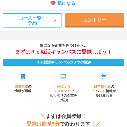
気になる
コース一覧・
エントリー
予約
気になる企業をみつけたら…
まずはＲｅ就活キャンパスに登録しよう！
Ｒｅ就活キャンパスの３つの強み
成長企業
の
AIによる
日本最大級
の
情報が満載
レコメンド
で
イベント
情報が
ピッタリの企業を
受け取れる
ご紹介
＼
まずは会員登録！
登録は簡単5分
で終わります！
／