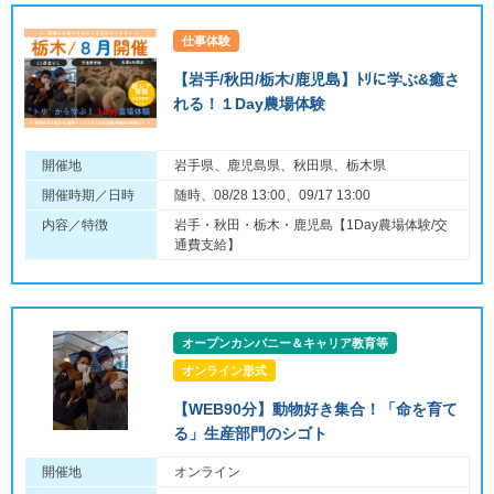
仕事体験
【岩手/秋田/栃木/鹿児島】ﾄﾘに学ぶ&癒さ
れる！１Day農場体験
開催地
岩手県、鹿児島県、秋田県、栃木県
開催時期／日時
随時、08/28 13:00、09/17 13:00
内容／特徴
岩手・秋田・栃木・鹿児島【1Day農場体験/交
通費支給】
オープンカンパニー＆キャリア教育等
オンライン形式
【WEB90分】動物好き集合！「命を育て
る」生産部門のシゴト
開催地
オンライン