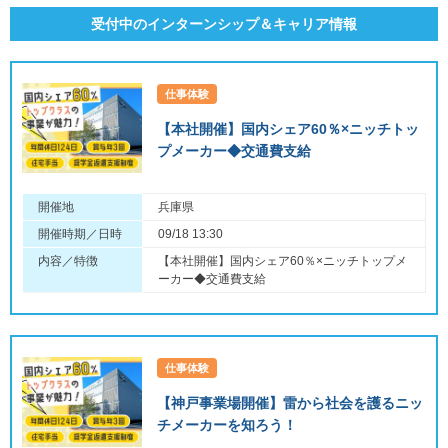
受付中のインターンシップ＆キャリア情報
仕事体験
【本社開催】国内シェア60％×ニッチトッ
プメーカー◆交通費支給
開催地
兵庫県
開催時期／日時
09/18 13:30
内容／特徴
【本社開催】国内シェア60％×ニッチトップメ
ーカー◆交通費支給
仕事体験
【神戸事業場開催】雷から社会を護るニッ
チメーカーを知ろう！