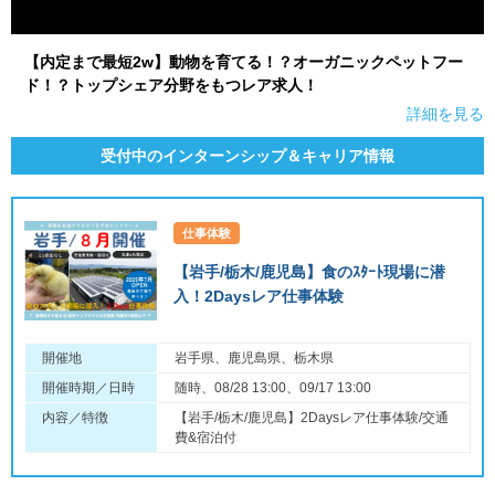
【内定まで最短2w】動物を育てる！？オーガニックペットフー
ド！？トップシェア分野をもつレア求人！
詳細を見る
受付中のインターンシップ＆キャリア情報
仕事体験
【岩手/栃木/鹿児島】食のｽﾀｰﾄ現場に潜
入！2Daysレア仕事体験
開催地
岩手県、鹿児島県、栃木県
開催時期／日時
随時、08/28 13:00、09/17 13:00
内容／特徴
【岩手/栃木/鹿児島】2Daysレア仕事体験/交通
費&宿泊付