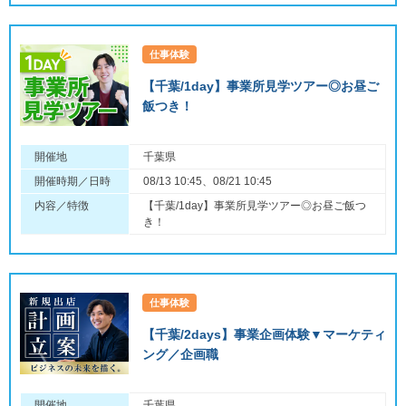
仕事体験
【千葉/1day】事業所見学ツアー◎お昼ご
飯つき！
開催地
千葉県
開催時期／日時
08/13 10:45、08/21 10:45
内容／特徴
【千葉/1day】事業所見学ツアー◎お昼ご飯つ
き！
仕事体験
【千葉/2days】事業企画体験▼マーケティ
ング／企画職
開催地
千葉県