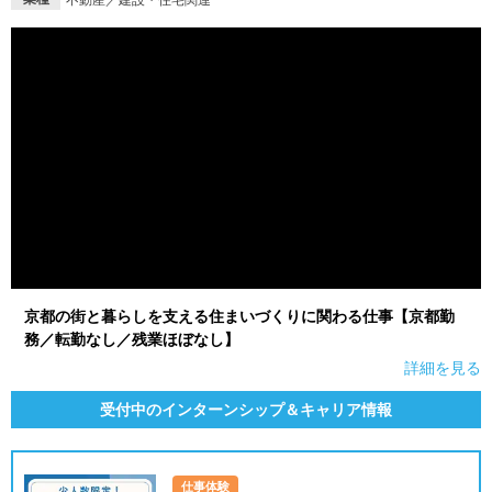
不動産／建設・住宅関連
就活支援
就活コラム
就活ノウハウが満載！
お役立ち記事・相談室など
適職診断
就活チャンネル
あなたに合う仕事を診断！
動画で対策講座をチェック
就活ニュースペーパー
よくある質問
就活時事ニュースを更新
不明点があればこちら
京都の街と暮らしを支える住まいづくりに関わる仕事【京都勤
務／転勤なし／残業ほぼなし】
詳細を見る
受付中のインターンシップ＆キャリア情報
仕事体験