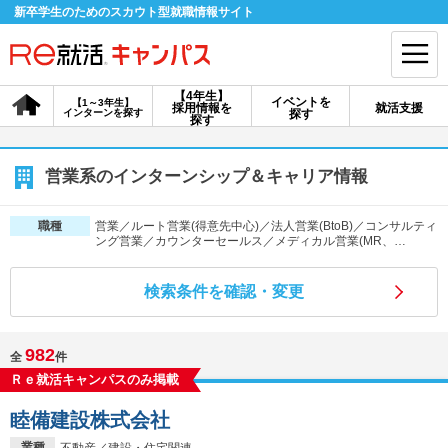
新卒学生のためのスカウト型就職情報サイト
【4年生】
イベントを
【1～3年生】
採用情報を
就活支援
インターンを探す
探す
会員登録
ログイン
探す
会員ID・パスワードを忘れた方はこちら
営業系のインターンシップ＆キャリア情報
探す
営業／ルート営業(得意先中心)／法人営業(BtoB)／コンサルティ
職種
ング営業／カウンターセールス／メディカル営業(MR、…
【4年生】
【4年生】
【1～3年生】
検索条件を確認・変更
採用情報を探す
説明会を探す
インターンを探す
982
全
件
イベントを探す
スカウト
お知らせ
Ｒｅ就活キャンパスのみ掲載
睦備建設株式会社
就活ノウハウ・サポート
業種