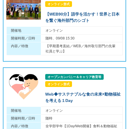
オンライン形式
【WEB90分】語学を活かす！世界と日本
を繋ぐ海外部門のシゴト
開催地
オンライン
開催時期／日時
随時、09/08 15:30
内容／特徴
【早期選考直結／WEB／海外取引部門の先輩
社員と学ぶ】
オープンカンパニー＆キャリア教育等
オンライン形式
Web◆サステナブルな食の未来×動物福祉
を考える１Day
開催地
オンライン
開催時期／日時
随時
内容／特徴
全学部学年【1Day/Web開催】食料＆動物福祉