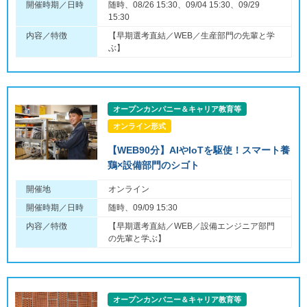
開催時期／日時
随時、08/26 15:30、09/04 15:30、09/29
15:30
内容／特徴
【早期選考直結／WEB／生産部門の先輩と学
ぶ】
オープンカンパニー＆キャリア教育等
オンライン形式
【WEB90分】AIやIoTを駆使！スマート養
鶏×設備部門のシゴト
開催地
オンライン
開催時期／日時
随時、09/09 15:30
内容／特徴
【早期選考直結／WEB／設備エンジニア部門
の先輩と学ぶ】
オープンカンパニー＆キャリア教育等