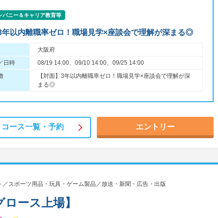
ンパニー＆キャリア教育等
3年以内離職率ゼロ！職場見学×座談会で理解が深まる◎
大阪府
／日時
08/19 14:00、09/10 14:00、09/25 14:00
徴
【対面】3年以内離職率ゼロ！職場見学×座談会で理解が深
まる◎
コース一覧・
予約
エントリー
ト／スポーツ用品・玩具・ゲーム製品／放送・新聞・広告・出版
グロース上場】