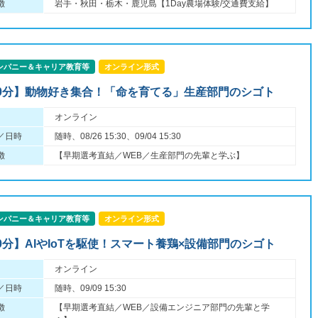
徴
岩手・秋田・栃木・鹿児島【1Day農場体験/交通費支給】
ンパニー＆キャリア教育等
オンライン形式
90分】動物好き集合！「命を育てる」生産部門のシゴト
オンライン
／日時
随時、08/26 15:30、09/04 15:30
徴
【早期選考直結／WEB／生産部門の先輩と学ぶ】
ンパニー＆キャリア教育等
オンライン形式
90分】AIやIoTを駆使！スマート養鶏×設備部門のシゴト
オンライン
／日時
随時、09/09 15:30
徴
【早期選考直結／WEB／設備エンジニア部門の先輩と学