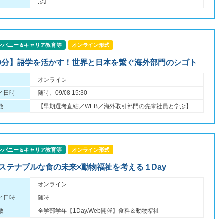
ぶ】
ンパニー＆キャリア教育等
オンライン形式
90分】語学を活かす！世界と日本を繋ぐ海外部門のシゴト
オンライン
／日時
随時、09/08 15:30
徴
【早期選考直結／WEB／海外取引部門の先輩社員と学ぶ】
ンパニー＆キャリア教育等
オンライン形式
サステナブルな食の未来×動物福祉を考える１Day
オンライン
／日時
随時
徴
全学部学年【1Day/Web開催】食料＆動物福祉