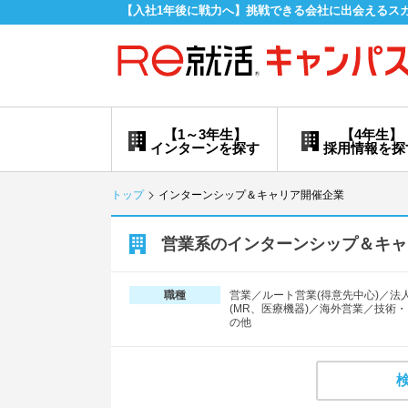
【入社1年後に戦力へ】挑戦できる会社に出会えるス
【1～3年生】
【4年生】
インターンを探す
採用情報を探
トップ
インターンシップ＆キャリア開催企業
営業系のインターンシップ＆キャ
営業／ルート営業(得意先中心)／法
職種
(MR、医療機器)／海外営業／技
の他