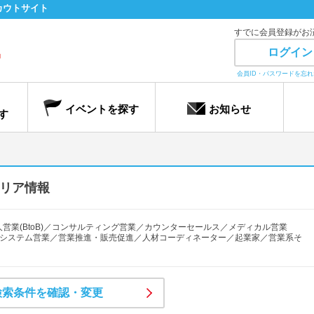
カウトサイト
すでに会員登録がお
ログイン
会員ID・パスワードを忘
イベントを探す
お知らせ
す
リア情報
人営業(BtoB)／コンサルティング営業／カウンターセールス／メディカル営業
術・システム営業／営業推進・販売促進／人材コーディネーター／起業家／営業系そ
検索条件を確認・変更