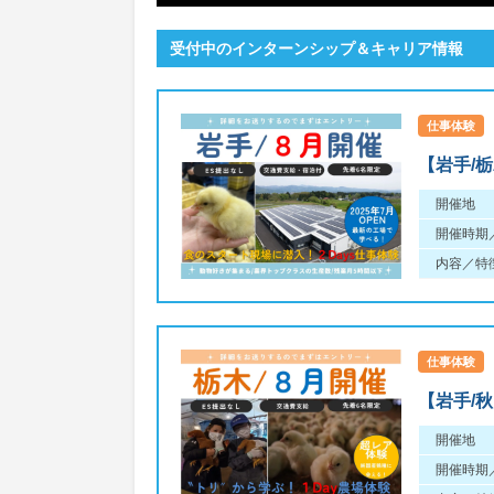
受付中のインターンシップ＆キャリア情報
仕事体験
【岩手/栃
開催地
開催時期
内容／特
仕事体験
【岩手/秋
開催地
開催時期