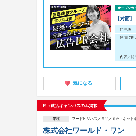
オープンカ
【対面】
開催地
開催時期
内容／特
気になる
Ｒｅ就活キャンパスのみ掲載
フードビジネス／食品／通販・ネット
業種
株式会社ワールド・ワン