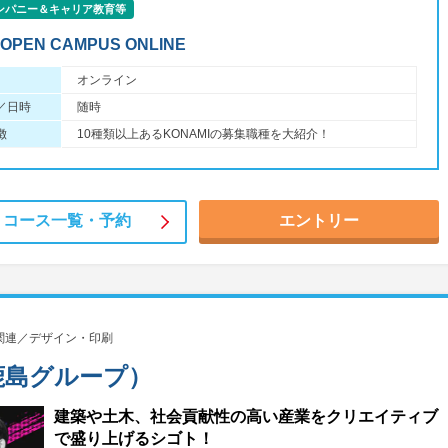
ンパニー＆キャリア教育等
 OPEN CAMPUS ONLINE
オンライン
／日時
随時
徴
10種類以上あるKONAMIの募集職種を大紹介！
コース一覧・
予約
エントリー
関連／デザイン・印刷
鹿島グループ）
建築や土木、社会貢献性の高い産業をクリエイティブ
で盛り上げるシゴト！