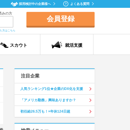
採用検討中の企業様へ
よくある質問
済みの方
会員登録
れた方はこちら
スカウト
就活支援
注目企業
人気ランキング1位★企業のDX化を支援
「アメリカ勤務」興味ありますか？
初任給26.5万も！×年休124日超
件