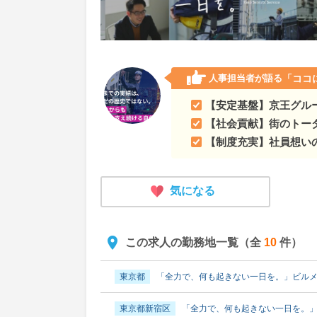
愛知県
次の目標は売上高1.5兆円！つくる・運
愛知県名古屋市
次の目標は売上高1.5兆円！つ
三重県
次の目標は売上高1.5兆円！つくる・運
人事担当者が語る
「ココ
【安定基盤】京王グル
滋賀県
次の目標は売上高1.5兆円！つくる・運
【社会貢献】街のトー
京都府
次の目標は売上高1.5兆円！つくる・運
【制度充実】社員想い
京都府京都市
次の目標は売上高1.5兆円！つく
気になる
大阪府
次の目標は売上高1.5兆円！つくる・運
大阪府大阪市
次の目標は売上高1.5兆円！つく
この求人の勤務地一覧（全
10
件）
大阪府堺市
次の目標は売上高1.5兆円！つくる
東京都
「全力で、何も起きない一日を。」ビル
奈良県
次の目標は売上高1.5兆円！つくる・運
東京都新宿区
「全力で、何も起きない一日を。