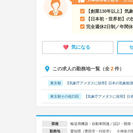
【創業130年以上】気
【日本初・世界初】の
完全週休2日制／年間休
気になる
この求人の勤務地一覧（全
2
件）
東京都
【気象庁アメダスに採用】日本の気象観
東京都その他23区
【気象庁アメダスに採用】日
輸送用機器・自動車関連／設計・開発
業種
愛知県（豊田市・刈谷市） ※神奈川
勤務地