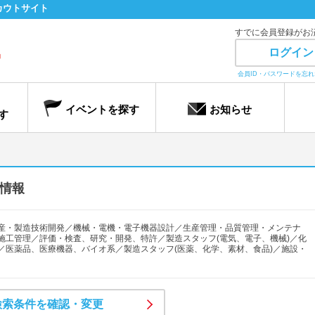
カウトサイト
すでに会員登録がお
ログイン
会員ID・パスワードを忘
イベントを探す
お知らせ
す
情報
産・製造技術開発／機械・電機・電子機器設計／生産管理・品質管理・メンテナ
施工管理／評価・検査、研究・開発、特許／製造スタッフ(電気、電子、機械)／化
／医薬品、医療機器、バイオ系／製造スタッフ(医薬、化学、素材、食品)／施設・
検索条件を確認・変更