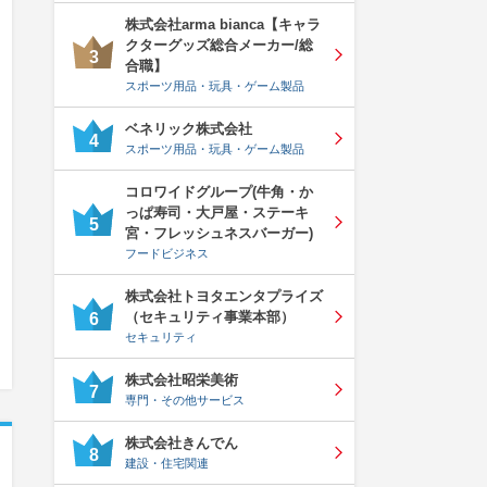
株式会社arma bianca【キャラ
クターグッズ総合メーカー/総
3
合職】
スポーツ用品・玩具・ゲーム製品
ベネリック株式会社
4
スポーツ用品・玩具・ゲーム製品
コロワイドグループ(牛角・か
っぱ寿司・大戸屋・ステーキ
5
宮・フレッシュネスバーガー)
フードビジネス
株式会社トヨタエンタプライズ
（セキュリティ事業本部）
6
セキュリティ
株式会社昭栄美術
7
専門・その他サービス
株式会社きんでん
8
建設・住宅関連