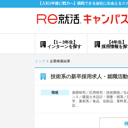
【入社1年後に戦力へ】挑戦できる会社に出会えるス
【1～3年生】
【4年生】
インターンを探す
採用情報を探
トップ
企業検索結果
技術系の新卒採用求人・就職活動
基礎研究／応用研究・技術開発／生
職種
ンス／建築土木設計・測量・積算／
学、素材系／食品、化粧品、香料系
設…