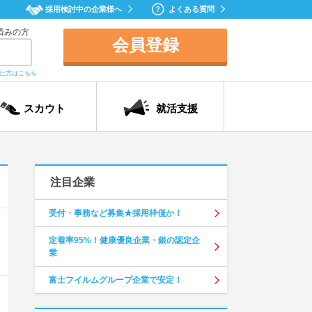
採用検討中の企業様へ
よくある質問
済みの方
会員登録
れた方はこちら
スカウト
就活支援
注目企業
受付・事務など募集★採用枠僅か！
定着率95%！健康優良企業・銀の認定企
業
富士フイルムグループ企業で安定！