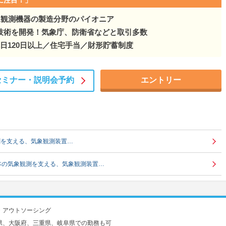
象観測機器の製造分野のパイオニア
技術を開発！気象庁、防衛省などと取引多数
日120日以上／住宅手当／財形貯蓄制度
セミナー・
説明会予約
エントリー
測を支える、気象観測装置…
本の気象観測を支える、気象観測装置…
・アウトソーシング
県、大阪府、三重県、岐阜県での勤務も可