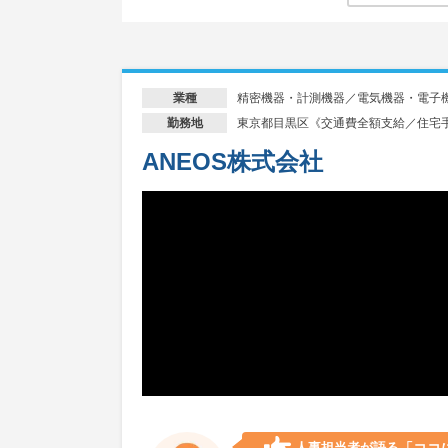
精密機器・計測機器／電気機器・電子
業種
東京都目黒区《交通費全額支給／住宅
勤務地
ANEOS株式会社
人事担当者が語る
「ココ