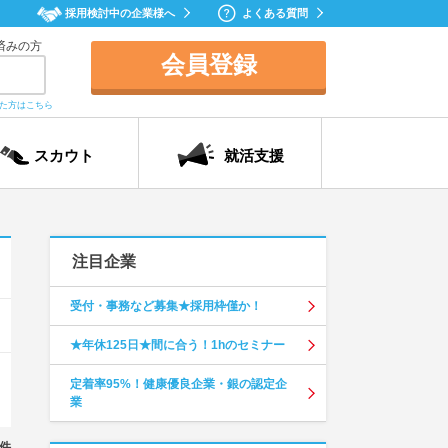
採用検討中の企業様へ
よくある質問
済みの方
会員登録
れた方はこちら
スカウト
就活支援
注目企業
受付・事務など募集★採用枠僅か！
★年休125日★間に合う！1hのセミナー
定着率95%！健康優良企業・銀の認定企
業
件