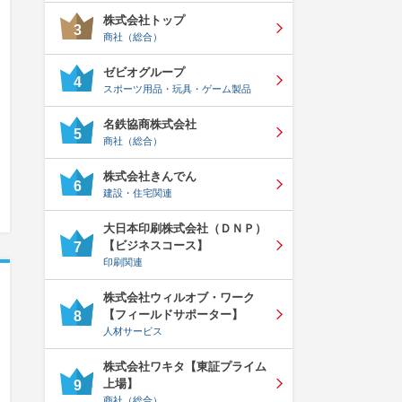
株式会社トップ
3
商社（総合）
ゼビオグループ
4
スポーツ用品・玩具・ゲーム製品
名鉄協商株式会社
5
商社（総合）
株式会社きんでん
6
建設・住宅関連
大日本印刷株式会社（ＤＮＰ）
【ビジネスコース】
7
印刷関連
株式会社ウィルオブ・ワーク
【フィールドサポーター】
8
人材サービス
株式会社ワキタ【東証プライム
上場】
9
商社（総合）