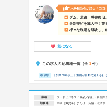
人事担当者が語る
「ココ
ダム、道路、災害復旧
最新技術を導入中！業
様々な現場を経験し、
気になる
この求人の勤務地一覧（全
1
件）
岐阜県
【創業70年以上】重機が自動で施工を行
フードビジネス／食品／商社（食品関
業種
本社（滋賀県）または、店舗（滋賀県
勤務地