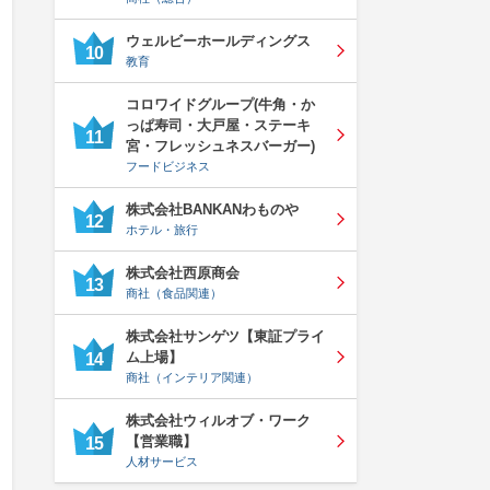
ウェルビーホールディングス
10
教育
コロワイドグループ(牛角・か
っぱ寿司・大戸屋・ステーキ
11
宮・フレッシュネスバーガー)
フードビジネス
株式会社BANKANわものや
12
ホテル・旅行
株式会社西原商会
13
商社（食品関連）
株式会社サンゲツ【東証プライ
ム上場】
14
商社（インテリア関連）
株式会社ウィルオブ・ワーク
【営業職】
15
人材サービス