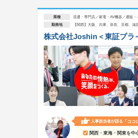
流通・専門店／家電・AV機器／通販・
業種
【関西】大阪、兵庫、奈良、京都、滋
勤務地
株式会社Joshin＜東証プ
人事担当者が語る
「ココ
関西・東海・関東を中