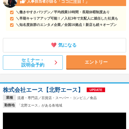
「ココに注目！」
人事担当者が語る
＼働きやすさバツグン／平均残業10時間・長期休暇制度あり
＼早期キャリアアップ可能！／入社3年で支配人に就任した社員も
＼知名度抜群のエンタメ企業／全国16拠点！新店も続々オープン
気になる
セミナー・
エントリー
説明会予約
株式会社エース【北野エース】
UPDATE
業種
流通・専門店／百貨店・スーパー・コンビニ／食品
勤務地
「北野エース」がある各地域