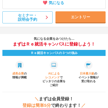
気になる
セミナー・
エントリー
説明会予約
気になる企業をみつけたら…
まずはＲｅ就活キャンパスに登録しよう！
Ｒｅ就活キャンパスの３つの強み
成長企業
の
AIによる
日本最大級
の
情報が満載
レコメンド
で
イベント
情報が
ピッタリの企業を
受け取れる
ご紹介
＼
まずは会員登録！
登録は簡単5分
で終わります！
／