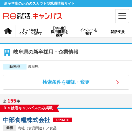
新卒学生のためのスカウト型就職情報サイト
【4年生】
イベントを
【1～3年生】
採用情報を
就活支援
インターンを探す
探す
会員登録
ログイン
探す
会員ID・パスワードを忘れた方はこちら
岐阜県の新卒採用・企業情報
探す
岐阜県
勤務地
検索条件を確認・変更
【4年生】
【4年生】
【1～3年生】
採用情報を探す
説明会を探す
インターンを探す
155
全
件
Ｒｅ就活キャンパスのみ掲載
イベントを探す
スカウト
お知らせ
中部食糧株式会社
UPDATE
就活ノウハウ・サポート
業種
商社（食品関連）／食品