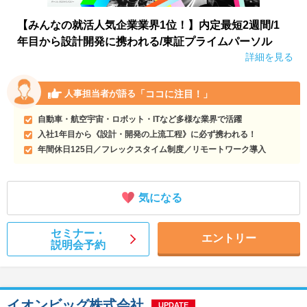
【みんなの就活人気企業業界1位！】内定最短2週間/1
年目から設計開発に携われる/東証プライムパーソル
詳細を見る
「ココに注目！」
人事担当者が語る
自動車・航空宇宙・ロボット・ITなど多様な業界で活躍
入社1年目から《設計・開発の上流工程》に必ず携われる！
年間休日125日／フレックスタイム制度／リモートワーク導入
気になる
セミナー・
エントリー
説明会予約
イオンビッグ株式会社
UPDATE