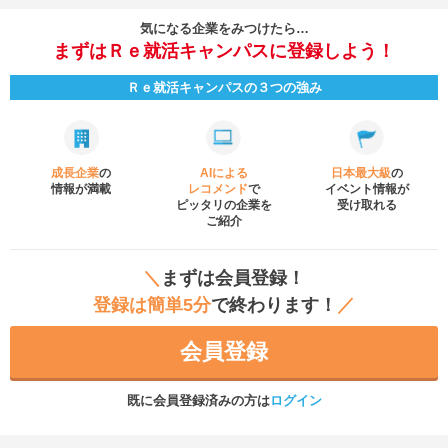
気になる企業をみつけたら…
まずはＲｅ就活キャンパスに登録しよう！
Ｒｅ就活キャンパスの３つの強み
成長企業
の
AIによる
日本最大級
の
情報が満載
レコメンド
で
イベント
情報が
ピッタリの企業を
受け取れる
ご紹介
＼
まずは会員登録！
登録は簡単5分
で終わります！
／
会員登録
既に会員登録済みの方は
ログイン