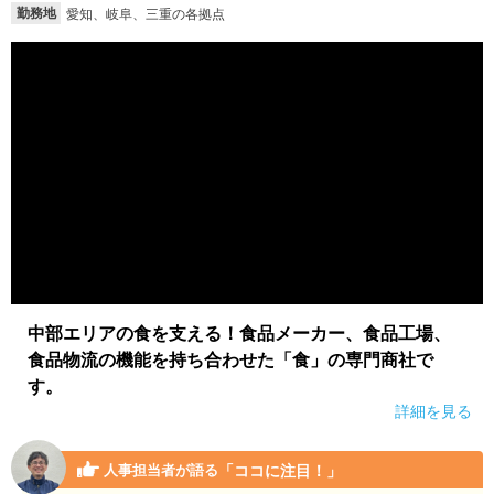
勤務地
愛知、岐阜、三重の各拠点
就活支援
就活コラム
就活ノウハウが満載！
お役立ち記事・相談室など
適職診断
就活チャンネル
あなたに合う仕事を診断！
動画で対策講座をチェック
就活ニュースペーパー
よくある質問
就活時事ニュースを更新
不明点があればこちら
中部エリアの食を支える！食品メーカー、食品工場、
食品物流の機能を持ち合わせた「食」の専門商社で
す。
詳細を見る
「ココに注目！」
人事担当者が語る