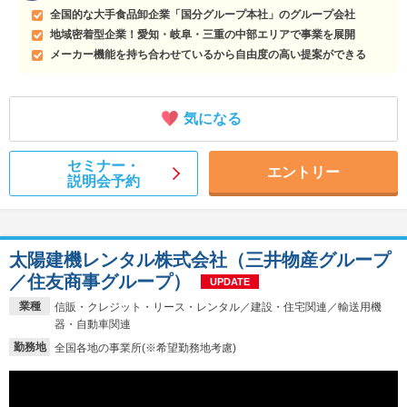
全国的な大手食品卸企業「国分グループ本社」のグループ会社
地域密着型企業！愛知・岐阜・三重の中部エリアで事業を展開
メーカー機能を持ち合わせているから自由度の高い提案ができる
気になる
セミナー・
エントリー
説明会予約
太陽建機レンタル株式会社（三井物産グループ
／住友商事グループ）
UPDATE
業種
信販・クレジット・リース・レンタル／建設・住宅関連／輸送用機
器・自動車関連
勤務地
全国各地の事業所(※希望勤務地考慮)