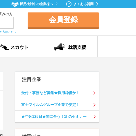
採用検討中の企業様へ
よくある質問
済みの方
会員登録
れた方はこちら
スカウト
就活支援
注目企業
受付・事務など募集★採用枠僅か！
富士フイルムグループ企業で安定！
★年休125日★間に合う！1hのセミナー
件