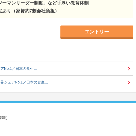
ツーマンリーダー制度」など手厚い教育体制
宅あり（家賃約7割会社負担）
エントリー
No.1／日本の食生…
界シェアNo.1／日本の食生…
業職）