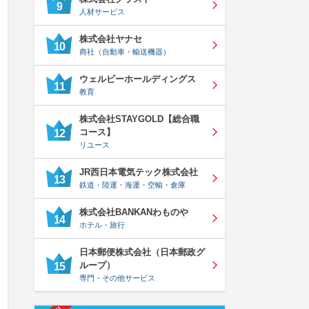
9
人材サービス
株式会社ヤナセ
10
商社（自動車・輸送機器）
ウェルビーホールディングス
11
教育
株式会社STAYGOLD【総合職
コース】
12
リユース
JR西日本電気テック株式会社
13
鉄道・陸運・海運・空輸・倉庫
株式会社BANKANわものや
14
ホテル・旅行
日本郵便株式会社（日本郵政グ
ループ）
15
専門・その他サービス