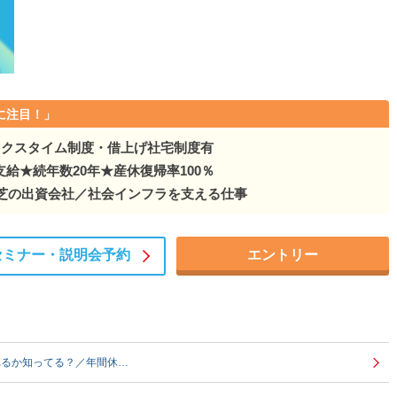
に注目！」
ックスタイム制度・借上げ社宅制度有
給★続年数20年★産休復帰率100％
東芝の出資会社／社会インフラを支える仕事
セミナー・
説明会予約
エントリー
れるか知ってる？／年間休…