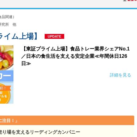
食品関連）
研究所 他
ライム上場】
UPDATE
【東証プライム上場】食品トレー業界シェアNo.1
／日本の食生活を支える安定企業≪年間休日126
日≫
詳細を見る
に注目！」
売り場を支えるリーディングカンパニー