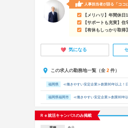
人事担当者が語る
「ココ
【メリハリ】年間休日1
【サポートも充実】住
【有休もしっかり取得
気になる
この求人の勤務地一覧（全
2
件）
福岡県
≪働きやすい安定企業≫創業80年以上！
福岡県福岡市
≪働きやすい安定企業≫創業80年
Ｒｅ就活キャンパスのみ掲載
食品
業種