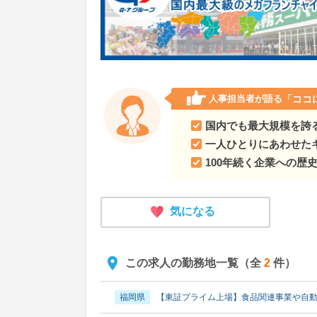
人事担当者が語る
「ココ
国内でも最大規模を誇
一人ひとりにあわせた
100年続く企業への歴
気になる
この求人の勤務地一覧（全
2
件）
福岡県
【東証プライム上場】食品関連事業や自