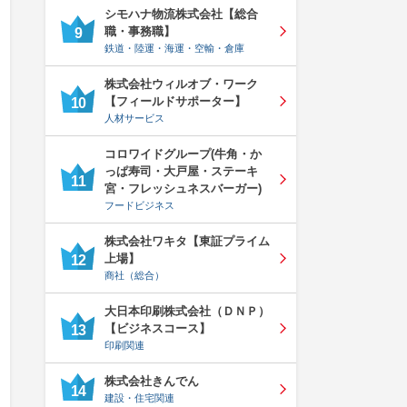
シモハナ物流株式会社【総合
職・事務職】
9
鉄道・陸運・海運・空輸・倉庫
株式会社ウィルオブ・ワーク
【フィールドサポーター】
10
人材サービス
コロワイドグループ(牛角・か
っぱ寿司・大戸屋・ステーキ
11
宮・フレッシュネスバーガー)
フードビジネス
株式会社ワキタ【東証プライム
上場】
12
商社（総合）
大日本印刷株式会社（ＤＮＰ）
【ビジネスコース】
13
印刷関連
株式会社きんでん
14
建設・住宅関連