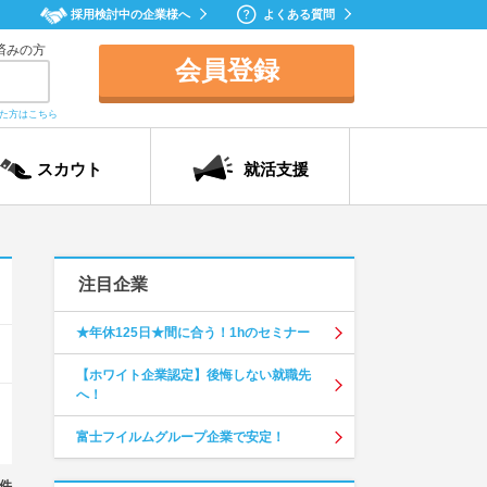
採用検討中の企業様へ
よくある質問
済みの方
会員登録
れた方はこちら
スカウト
就活支援
注目企業
★年休125日★間に合う！1hのセミナー
【ホワイト企業認定】後悔しない就職先
へ！
富士フイルムグループ企業で安定！
件