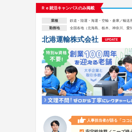
Ｒｅ就活キャンパスのみ掲載
鉄道・陸運・海運・空輸・倉庫／輸送
業種
全国各地（北海島、栃木、神奈川、愛
勤務地
北港運輸株式会社
UPDATE
人事担当者が語る
「ココ
安定性抜群／ニーズ絶