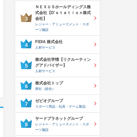
ＮＥＸＵＳホールディングス株
式会社【D’ｓｔａｔｉｏｎ株式
会社】
3
レジャー・アミューズメント・スポ
ーツ施設
FIDIA 株式会社
4
人材サービス
株式会社学情【リクルーティン
グアドバイザー】
5
人材サービス
株式会社トップ
6
商社（総合）
ゼビオグループ
7
スポーツ用品・玩具・ゲーム製品
サードプラネットグループ
8
レジャー・アミューズメント・スポ
ーツ施設