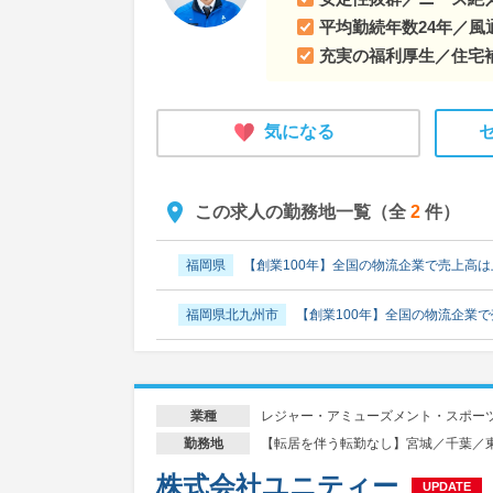
平均勤続年数24年／
充実の福利厚生／住宅
気になる
この求人の勤務地一覧（全
2
件）
福岡県
【創業100年】全国の物流企業で売上高は
福岡県北九州市
【創業100年】全国の物流企業で
レジャー・アミューズメント・スポー
業種
【転居を伴う転勤なし】宮城／千葉／
勤務地
株式会社ユニティー
UPDATE