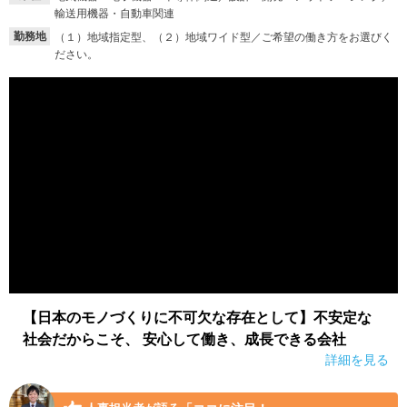
輸送用機器・自動車関連
就活支援
就活コラム
勤務地
（１）地域指定型、（２）地域ワイド型／ご希望の働き方をお選びく
ださい。
就活ノウハウが満載！
お役立ち記事・相談室など
適職診断
就活チャンネル
あなたに合う仕事を診断！
動画で対策講座をチェック
就活ニュースペーパー
よくある質問
就活時事ニュースを更新
不明点があればこちら
【日本のモノづくりに不可欠な存在として】不安定な
社会だからこそ、 安心して働き、成長できる会社
詳細を見る