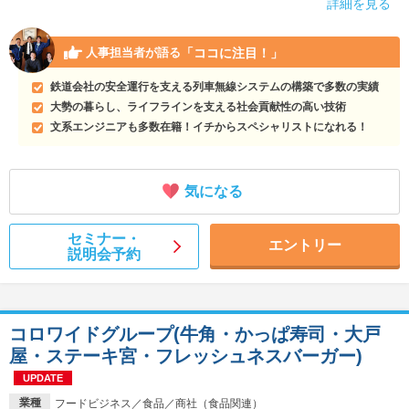
詳細を見る
「ココに注目！」
人事担当者が語る
鉄道会社の安全運行を支える列車無線システムの構築で多数の実績
大勢の暮らし、ライフラインを支える社会貢献性の高い技術
文系エンジニアも多数在籍！イチからスペシャリストになれる！
気になる
セミナー・
エントリー
説明会予約
コロワイドグループ(牛角・かっぱ寿司・大戸
屋・ステーキ宮・フレッシュネスバーガー)
UPDATE
業種
フードビジネス／食品／商社（食品関連）