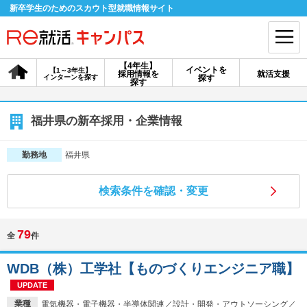
新卒学生のためのスカウト型就職情報サイト
【4年生】
イベントを
【1～3年生】
採用情報を
就活支援
インターンを探す
探す
会員登録
ログイン
探す
会員ID・パスワードを忘れた方はこちら
福井県の新卒採用・企業情報
探す
福井県
勤務地
検索条件を確認・変更
【4年生】
【4年生】
【1～3年生】
採用情報を探す
説明会を探す
インターンを探す
79
全
件
イベントを探す
スカウト
お知らせ
WDB（株）工学社【ものづくりエンジニア職】
UPDATE
就活ノウハウ・サポート
業種
電気機器・電子機器・半導体関連／設計・開発・アウトソーシング／