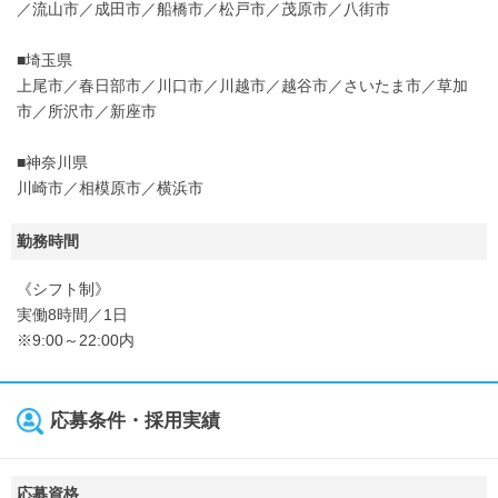
／流山市／成田市／船橋市／松戸市／茂原市／八街市
■埼玉県
上尾市／春日部市／川口市／川越市／越谷市／さいたま市／草加
市／所沢市／新座市
■神奈川県
川崎市／相模原市／横浜市
勤務時間
《シフト制》
実働8時間／1日
※9:00～22:00内
応募条件・採用実績
応募資格