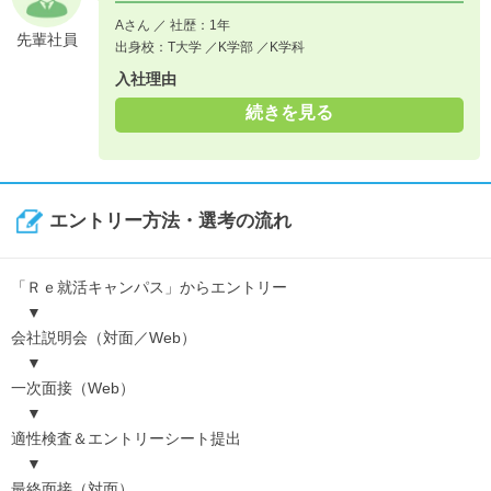
Aさん ／ 社歴：1年
先輩社員
出身校：T大学 ／K学部 ／K学科
入社理由
続きを見る
エントリー方法・選考の流れ
「Ｒｅ就活キャンパス」からエントリー
▼
会社説明会（対面／Web）
▼
一次面接（Web）
▼
適性検査＆エントリーシート提出
▼
最終面接（対面）