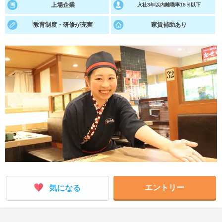
上場企業
入社3年以内離職率15％以下
就活支援
就活コラム
教育制度・研修が充実
家賃補助あり
就活ノウハウが満載！
お役立ち記事・相談室など
適職診断
就活チャンネル
あなたに合う仕事を診断！
動画で対策講座をチェック
就活ニュースペーパー
よくある質問
就活時事ニュースを更新
不明点があればこちら
エントリー
気になる