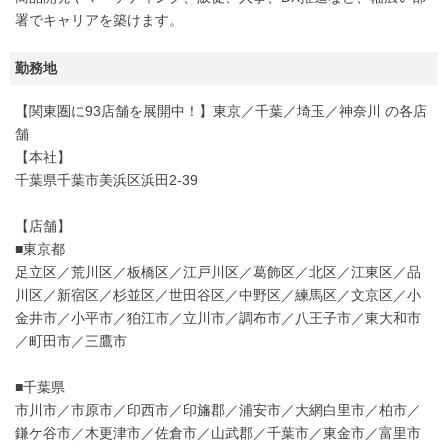
署でキャリアを築けます。
勤務地
【関東圏に93店舗を展開中！】東京／千葉／埼玉／神奈川 の各店
舗
【本社】
千葉県千葉市美浜区浜田2-39
【店舗】
■東京都
足立区／荒川区／板橋区／江戸川区／葛飾区／北区／江東区／品
川区／新宿区／杉並区／世田谷区／中野区／練馬区／文京区／小
金井市／小平市／狛江市／立川市／調布市／八王子市／東大和市
／町田市／三鷹市
■千葉県
市川市／市原市／印西市／印旛郡／浦安市／大網白里市／柏市／
鎌ケ谷市／木更津市／佐倉市／山武郡／千葉市／東金市／富里市