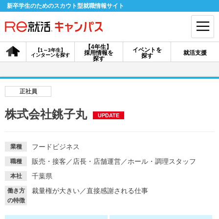
新卒学生のためのスカウト型就職情報サイト
【4年生】
イベントを
【1～3年生】
採用情報を
就活支援
インターンを探す
探す
会員登録
ログイン
探す
会員ID・パスワードを忘れた方はこちら
正社員
探す
株式会社銚子丸
UPDATE
【4年生】
【4年生】
【1～3年生】
採用情報を探す
説明会を探す
インターンを探す
フードビジネス
業種
販売・接客
／
店長・店舗運営
／
ホール・調理スタッフ
職種
千葉県
本社
イベントを探す
スカウト
お知らせ
裁量権が大きい
／
直接感謝される仕事
働き方
の特徴
就活ノウハウ・サポート