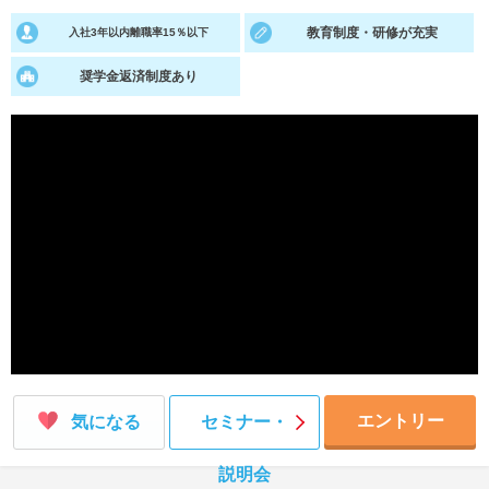
教育制度・研修が充実
入社3年以内離職率15％以下
就活支援
就活コラム
就活ノウハウが満載！
お役立ち記事・相談室など
奨学金返済制度あり
適職診断
就活チャンネル
あなたに合う仕事を診断！
動画で対策講座をチェック
就活ニュースペーパー
よくある質問
就活時事ニュースを更新
不明点があればこちら
エントリー
気になる
セミナー・
説明会