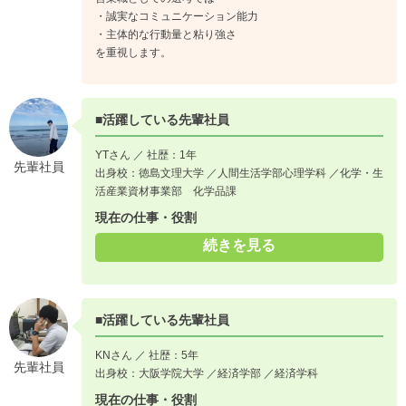
・誠実なコミュニケーション能力
・主体的な行動量と粘り強さ
を重視します。
■活躍している先輩社員
YTさん ／ 社歴：1年
先輩社員
出身校：徳島文理大学 ／人間生活学部心理学科 ／化学・生
活産業資材事業部 化学品課
現在の仕事・役割
続きを見る
■活躍している先輩社員
KNさん ／ 社歴：5年
先輩社員
出身校：大阪学院大学 ／経済学部 ／経済学科
現在の仕事・役割