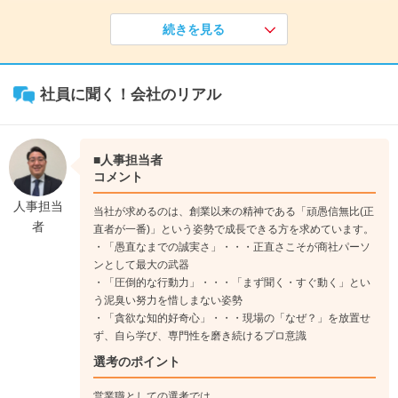
《入社1年目》
続きを見る
1ヵ月の本社研修を実施。社会人の基礎マナーから、営業の知
識、営業ロールプレイングなど、1か月後は各部署へ配属。OT
J形式で営業スキルを身に付けます。
社員に聞く！会社のリアル
↓
《入社3年目》
基本は一人でお客様先へ訪問。大きな提案時は営業MGや他部
署へも協力してもらいながら提案も行います。
■人事担当者
コメント
↓
人事担当
当社が求めるのは、創業以来の精神である「頑愚信無比(正
《入社6年目》
者
直者が一番)」という姿勢で成長できる方を求めています。
早い人では、主任/係長職になります。チームリーダーとして後
・「愚直なまでの誠実さ」・・・正直さこそが商社パーソ
輩を率いることもあり、マネジメント能力も同時に必要になっ
ンとして最大の武器
てきます。
・「圧倒的な行動力」・・・「まず聞く・すぐ動く」とい
う泥臭い努力を惜しまない姿勢
・「貪欲な知的好奇心」・・・現場の「なぜ？」を放置せ
ず、自ら学び、専門性を磨き続けるプロ意識
選考のポイント
営業職としての選考では