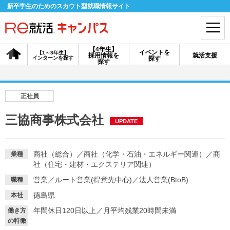
新卒学生のためのスカウト型就職情報サイト
【4年生】
イベントを
【1～3年生】
採用情報を
就活支援
インターンを探す
探す
会員登録
ログイン
探す
会員ID・パスワードを忘れた方はこちら
正社員
探す
三協商事株式会社
UPDATE
【4年生】
【4年生】
【1～3年生】
採用情報を探す
説明会を探す
インターンを探す
商社（総合）
／
商社（化学・石油・エネルギー関連）
／
商
業種
社（住宅・建材・エクステリア関連）
営業
／
ルート営業(得意先中心)
／
法人営業(BtoB)
職種
イベントを探す
スカウト
お知らせ
徳島県
本社
年間休日120日以上
／
月平均残業20時間未満
働き方
就活ノウハウ・サポート
の特徴