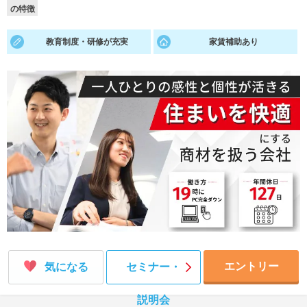
の特徴
就活支援
就活コラム
教育制度・研修が充実
家賃補助あり
就活ノウハウが満載！
お役立ち記事・相談室など
適職診断
就活チャンネル
あなたに合う仕事を診断！
動画で対策講座をチェック
就活ニュースペーパー
よくある質問
就活時事ニュースを更新
不明点があればこちら
エントリー
気になる
セミナー・
説明会