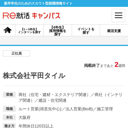
新卒学生のためのスカウト型就職情報サイト
【4年生】
イベントを
【1～3年生】
採用情報を
就活支援
インターンを探す
探す
会員登録
ログイン
探す
会員ID・パスワードを忘れた方はこちら
正社員
探す
2
掲載終了
まであと
週間
株式会社平田タイル
【4年生】
【4年生】
【1～3年生】
採用情報を探す
説明会を探す
インターンを探す
商社（住宅・建材・エクステリア関連）
／
商社（インテリ
業種
ア関連）
／
建設・住宅関連
イベントを探す
スカウト
お知らせ
ルート営業(得意先中心)
／
法人営業(BtoB)
／
施工管理
職種
大阪府
本社
就活ノウハウ・サポート
年間休日120日以上
働き方