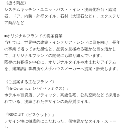
《扱う商品》
システムキッチン・ユニットバス・トイレ・洗面化粧台・給湯
器、ドア、内装・外壁タイル、石材（大理石など）、エクステリ
ア商品など
■オリジナルブランドの提案営業
当社では、世界中の建築・インテリアトレンドに目を向け、長年
の事業で培ってきた感性と、品質を見極める確かな目を活かし
て、オリジナルブランドの開発にも取り組んでいます。
既存のお客様を中心に、オリジナルタイルや水まわりアイテム
を、建築設計事務所や大手ハウスメーカーへ提案・販売します。
《ご提案する主なブランド》
『Hi-Ceramics（ハイセラミクス）』
ホテルや百貨店、ブティック、高級住宅、公共空間などで採用さ
れている、洗練されたデザインの高品質タイル。
『BISCUIT（ビスケット）』
デザイン性に徹底的にこだわった、個性豊かなタイル・ストー
ン。