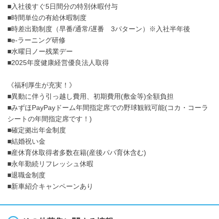
■入社後すぐ5日間分の特別休暇付与
■時間単位の有給休暇制度
■時差出勤制度（早番/通常/遅番 3パターン）※入社半年後
■e-ラーニング研修
■水曜日ノー残業デー
■2025年度健康経営優良法人取得
《福利厚生が充実！》
■異動に伴う引っ越し費用、初期費用(敷金等)全額負担
■みずほPayPayドーム年間指定席での野球観戦可能(コカ・コーラ
シートの年間指定席です！)
■確定拠出年金制度
■結婚祝い金
■産休育休取得者多数在籍(産後パパ育休含む)
■永年勤続リフレッシュ休暇
■退職金制度
■新車紹介キャンペーンあり