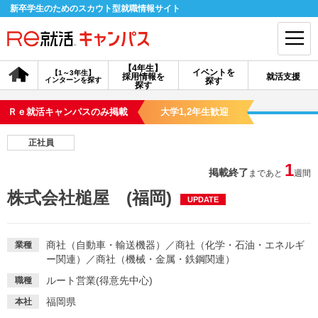
新卒学生のためのスカウト型就職情報サイト
【4年生】
イベントを
【1～3年生】
採用情報を
就活支援
インターンを探す
探す
会員登録
ログイン
探す
Ｒｅ就活キャンパスのみ掲載
大学1,2年生歓迎
会員ID・パスワードを忘れた方はこちら
正社員
探す
1
掲載終了
まであと
週間
株式会社槌屋 (福岡)
UPDATE
【4年生】
【4年生】
【1～3年生】
採用情報を探す
説明会を探す
インターンを探す
商社（自動車・輸送機器）
／
商社（化学・石油・エネルギ
業種
ー関連）
／
商社（機械・金属・鉄鋼関連）
イベントを探す
スカウト
お知らせ
ルート営業(得意先中心)
職種
福岡県
本社
就活ノウハウ・サポート