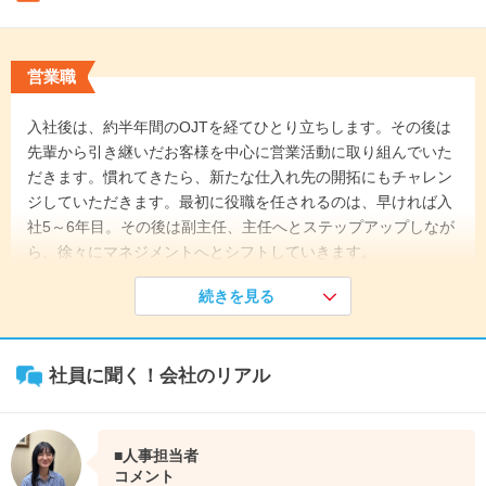
営業職
入社後は、約半年間のOJTを経てひとり立ちします。その後は
先輩から引き継いだお客様を中心に営業活動に取り組んでいた
だきます。慣れてきたら、新たな仕入れ先の開拓にもチャレン
ジしていただきます。最初に役職を任されるのは、早ければ入
社5～6年目。その後は副主任、主任へとステップアップしなが
ら、徐々にマネジメントへとシフトしていきます。
続きを見る
《入社1年目》
半年間の研修終了後、営業車を支給され、本格的に一人でお客
様先へ訪問します。先輩、上司、ときにはお客様にも教わりな
社員に聞く！会社のリアル
がら少しずつ商品知識を深めていきましょう。
↓
《入社6年目》
副主任に昇格する平均的なスピードが5～6年目あたりです。新
■人事担当者
入社員のOJTを担当したり、後輩の指導をしたりと、育成にも
コメント