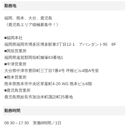
勤務地
福岡、熊本、大分、鹿児島
《鹿児島エリア積極募集中！》
■福岡本社
福岡県福岡市博多区博多駅東3丁目12-1 アバンダント95 8F
■岡垣営業所
福岡県遠賀郡岡垣町糠塚63番地1
■中津営業所
大分県中津市豊田町三丁目7番4号 坪根ビル4階A号室
■熊本営業所
熊本県熊本市中央区草葉町4-20 AIG 熊本ビル6階
■鹿児島営業所
鹿児島県姶良市加治木町諏訪町25番地
勤務時間
08:30～17:30 実働8時間／1日