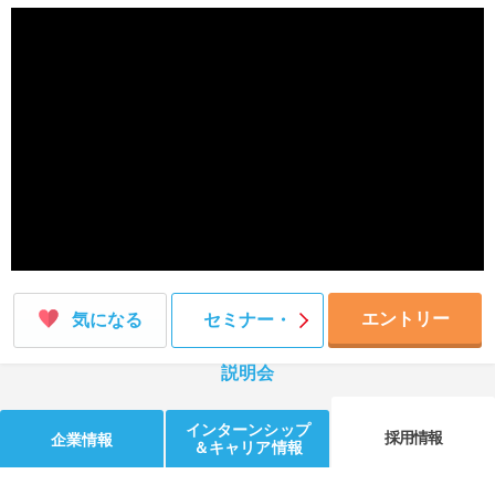
就活支援
就活コラム
就活ノウハウが満載！
お役立ち記事・相談室など
適職診断
就活チャンネル
あなたに合う仕事を診断！
動画で対策講座をチェック
就活ニュースペーパー
よくある質問
就活時事ニュースを更新
不明点があればこちら
エントリー
気になる
セミナー・
説明会
インターンシップ
採用情報
企業情報
＆キャリア情報