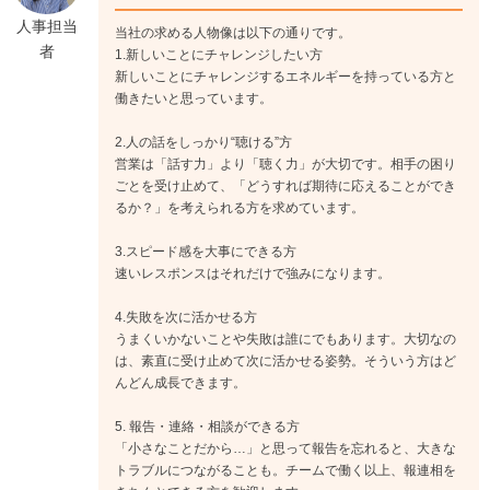
関わるようになっていきます。
人事担当
当社の求める人物像は以下の通りです。
↓
者
1.新しいことにチャレンジしたい方
《入社8年目》
新しいことにチャレンジするエネルギーを持っている方と
主任に昇格。自身もプレイヤーとして営業の第一線を走る傍
働きたいと思っています。
ら、後輩の商談に同席するなど、他メンバーの数字にも目を配
るようになります。
2.人の話をしっかり“聴ける”方
営業は「話す力」より「聴く力」が大切です。相手の困り
ごとを受け止めて、「どうすれば期待に応えることができ
るか？」を考えられる方を求めています。
3.スピード感を大事にできる方
速いレスポンスはそれだけで強みになります。
4.失敗を次に活かせる方
うまくいかないことや失敗は誰にでもあります。大切なの
は、素直に受け止めて次に活かせる姿勢。そういう方はど
んどん成長できます。
5. 報告・連絡・相談ができる方
「小さなことだから…」と思って報告を忘れると、大きな
トラブルにつながることも。チームで働く以上、報連相を