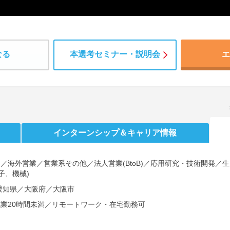
なる
本選考セミナー・説明会
エ
インターンシップ
＆キャリア情報
)／海外営業／営業系その他／法人営業(BtoB)／応用研究・技術開発
子、機械)
愛知県／大阪府／大阪市
残業20時間未満／リモートワーク・在宅勤務可