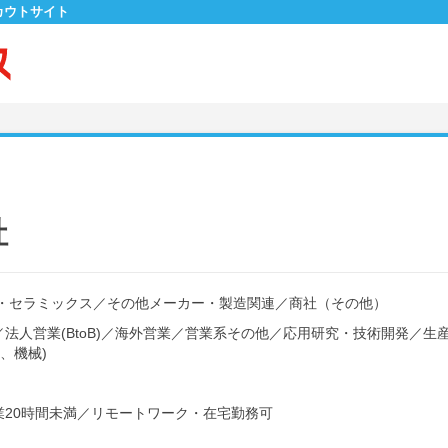
カウトサイト
社
・セラミックス
／
その他メーカー・製造関連
／
商社（その他）
／
法人営業(BtoB)
／
海外営業
／
営業系その他
／
応用研究・技術開発
／
生
、機械)
20時間未満
／
リモートワーク・在宅勤務可