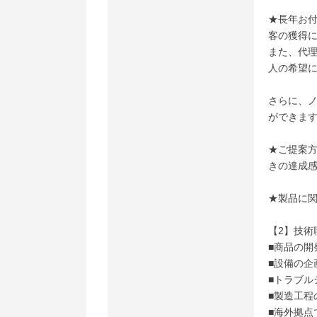
★長年お
客の獲得
また、代
人の希望
さらに、
ができま
★ご提案
きの達成
★製品に
【2】技術
■商品の開
■設備の企
■トラブル
■製造工程
■海外拠点