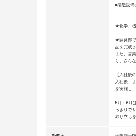
■製造設備
★化学、
★開発部
品を完成
また、営
り、さら
【入社後
入社後、ま
を実施し
5月～6月
っきりで
独り立ち