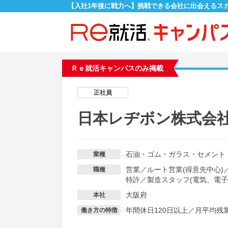
【入社1年後に戦力へ】挑戦できる会社に出会えるス
Ｒｅ就活キャンパスのみ掲載
正社員
日本レヂボン株式会
石油・ゴム・ガラス・セメント
業種
営業
／
ルート営業(得意先中心)
職種
特許
／
製造スタッフ(電気、電子
大阪府
本社
年間休日120日以上
／
月平均残業
働き方の特徴