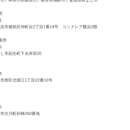
阪市／神奈川県横浜市／岐阜県飛騨市／愛知県みよし市
＞
所
1
浜市都筑区仲町台2丁目1番19号 コンドレア横浜2階
業所
6
し市莇生町下永井田20
4
市西区北堀江1丁目22番10号
＞
5
市古川町杉崎260番地