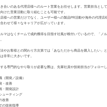
付き合いのある代理店様へのルート営業をお任せします。営業担当とし
に向けた営業活動に取り組むことも可能です。
理店様への営業だけでなく、ユーザー様への製品PR活動や海外の代理店
に合わせて様々なキャリアが広がっています。
ノルマはなくチームで成約獲得を目指す社風が根付いているので、「ノ
す。
方法やお客様との関わり方次第では「あなただから商品を購入したい」
感は非常に大きいです。
関する専門的なやり取りが必要な際は、先輩社員や技術担当がフォロー
職（開発／設備）
発・改善
画・開発設計
シューティング
の改善
での技術指導