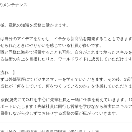
のメンテナンス
機械、電気の知識を業務に活かせます。
では自分のアイデアを活かし、イチから新商品を開発することもできま
させられたときにやりがいを感じている社員が多いです。
業職と同様に海外で活躍することも可能。自分がこれまで培ったスキル
なる技術の向上を目指したりと、ワールドワイドに成長していただけま
の流れ…】
ずは外部講座にてビジネスマナーを学んでいただきます。その後、3週
、当社が「何をしていて、何をつくっているのか」を体感していただき
は仮配属先にてOJTを中心に先輩社員と一緒に仕事を覚えていきます。
サポートいたします！先輩社員に同行し営業を学びながら着実にスキル
を目指しながら少しずつお任せする業務の幅が広がっていきます。