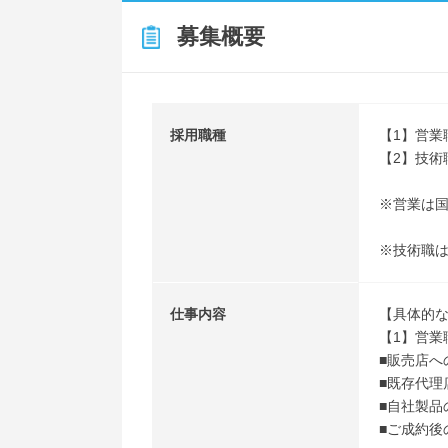
募集概要
採用職種
【1】営業
【2】技術
※営業は
※技術職
仕事内容
【具体的
【1】営業
■販売店へ
■既存代理
■自社製品
■ご成約後