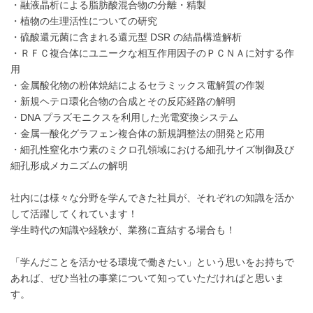
・融液晶析による脂肪酸混合物の分離・精製
・植物の生理活性についての研究
・硫酸還元菌に含まれる還元型 DSR の結晶構造解析
・ＲＦＣ複合体にユニークな相互作用因子のＰＣＮＡに対する作
用
・金属酸化物の粉体焼結によるセラミックス電解質の作製
・新規ヘテロ環化合物の合成とその反応経路の解明
・DNA プラズモニクスを利用した光電変換システム
・金属一酸化グラフェン複合体の新規調整法の開発と応用
・細孔性窒化ホウ素のミクロ孔領域における細孔サイズ制御及び
細孔形成メカニズムの解明
社内には様々な分野を学んできた社員が、それぞれの知識を活か
して活躍してくれています！
学生時代の知識や経験が、業務に直結する場合も！
「学んだことを活かせる環境で働きたい」という思いをお持ちで
あれば、ぜひ当社の事業について知っていただければと思いま
す。