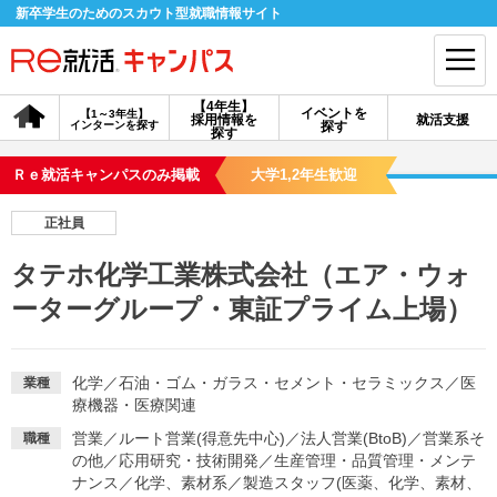
新卒学生のためのスカウト型就職情報サイト
【4年生】
イベントを
【1～3年生】
採用情報を
就活支援
インターンを探す
探す
会員登録
ログイン
探す
Ｒｅ就活キャンパスのみ掲載
大学1,2年生歓迎
会員ID・パスワードを忘れた方はこちら
正社員
探す
タテホ化学工業株式会社（エア・ウォ
ーターグループ・東証プライム上場）
【4年生】
【4年生】
【1～3年生】
採用情報を探す
説明会を探す
インターンを探す
化学
／
石油・ゴム・ガラス・セメント・セラミックス
／
医
業種
療機器・医療関連
イベントを探す
スカウト
お知らせ
営業
／
ルート営業(得意先中心)
／
法人営業(BtoB)
／
営業系そ
職種
の他
／
応用研究・技術開発
／
生産管理・品質管理・メンテ
就活ノウハウ・サポート
ナンス
／
化学、素材系
／
製造スタッフ(医薬、化学、素材、