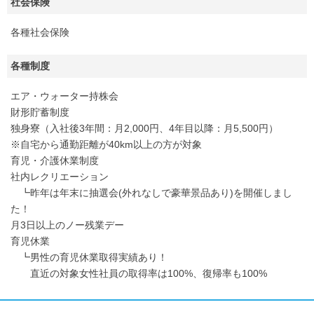
社会保険
各種社会保険
各種制度
エア・ウォーター持株会
財形貯蓄制度
独身寮（入社後3年間：月2,000円、4年目以降：月5,500円）
※自宅から通勤距離が40km以上の方が対象
育児・介護休業制度
社内レクリエーション
┗昨年は年末に抽選会(外れなしで豪華景品あり)を開催しまし
た！
月3日以上のノー残業デー
育児休業
┗男性の育児休業取得実績あり！
直近の対象女性社員の取得率は100%、復帰率も100%