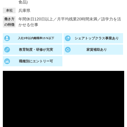
食品)
就活支援
就活コラム
兵庫県
本社
就活ノウハウが満載！
お役立ち記事・相談室など
年間休日120日以上
／
月平均残業20時間未満
／
語学力を活
働き方
かせる仕事
の特徴
適職診断
就活チャンネル
シェアトップクラス事業あり
入社3年以内離職率15％以下
あなたに合う仕事を診断！
動画で対策講座をチェック
教育制度・研修が充実
家賃補助あり
就活ニュースペーパー
よくある質問
就活時事ニュースを更新
不明点があればこちら
職種別にエントリー可