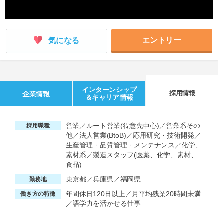
エントリー
気になる
インターンシップ
採用情報
企業情報
＆キャリア情報
営業／ルート営業(得意先中心)／営業系その
採用職種
他／法人営業(BtoB)／応用研究・技術開発／
生産管理・品質管理・メンテナンス／化学、
素材系／製造スタッフ(医薬、化学、素材、
食品)
東京都／兵庫県／福岡県
勤務地
年間休日120日以上／月平均残業20時間未満
働き方の特徴
／語学力を活かせる仕事