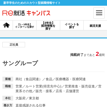
新卒学生のためのスカウト型就職情報サイト
【4年生】
イベントを
【1～3年生】
採用情報を
就活支援
インターンを探す
探す
会員登録
ログイン
探す
会員ID・パスワードを忘れた方はこちら
正社員
探す
2
掲載終了
まであと
週間
サングループ
【4年生】
【4年生】
【1～3年生】
採用情報を探す
説明会を探す
インターンを探す
商社（食品関連）
／
食品
／
医療機器・医療関連
業種
営業
／
ルート営業(得意先中心)
／
営業推進・販売促進
／
営
職種
イベントを探す
スカウト
お知らせ
業系その他
／
販売・接客
／
店長・店舗運営
大阪府／東京都
本社
就活ノウハウ・サポート
直接感謝される仕事
働き方