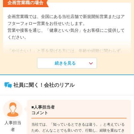
企画営業職の場合
企画営業職では、全国にある当社店舗で新規開拓営業またはア
フターフォロー営業をお任せいたします。
営業や接客を通じ、「健康といい気分」をお客様にご提供して
ください。
「やりたい！」と手を挙げる方には、年齢や経験に関わらず、
どんどん仕事を任せる環境です。早い方では30歳で課長になる
続きを見る
方も。
《入社1年目》
社員に聞く！会社のリアル
まずは、グループ幹部が新入社員に直接研修を行います。
その後は店舗へ配属。商品の在庫管理や開店準備など、できる
ことからお任せします。
OJT形式で営業スキルを身に付け、早い社員では1ヶ月目に初
■人事担当者
受注も。
コメント
↓
人事担当
当社では、「知っているとできるは違う。」と考えている
《入社3年目》
者
ため、どんなことでも良いので、行動し、経験を重ねてき
チームリーダー・先輩とともに営業活動に取り組みます。