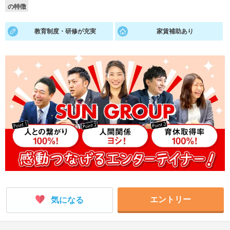
の特徴
就活支援
就活コラム
教育制度・研修が充実
家賃補助あり
就活ノウハウが満載！
お役立ち記事・相談室など
適職診断
就活チャンネル
あなたに合う仕事を診断！
動画で対策講座をチェック
就活ニュースペーパー
よくある質問
就活時事ニュースを更新
不明点があればこちら
エントリー
気になる