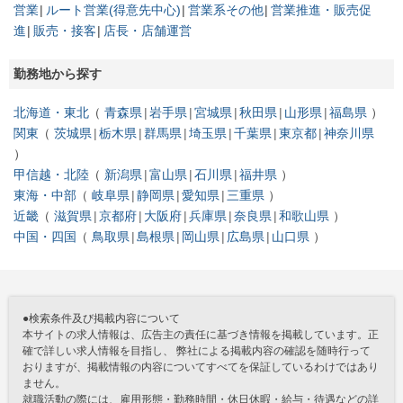
営業
ルート営業(得意先中心)
営業系その他
営業推進・販売促
進
販売・接客
店長・店舗運営
勤務地から探す
北海道・東北
青森県
岩手県
宮城県
秋田県
山形県
福島県
関東
茨城県
栃木県
群馬県
埼玉県
千葉県
東京都
神奈川県
甲信越・北陸
新潟県
富山県
石川県
福井県
東海・中部
岐阜県
静岡県
愛知県
三重県
近畿
滋賀県
京都府
大阪府
兵庫県
奈良県
和歌山県
中国・四国
鳥取県
島根県
岡山県
広島県
山口県
●検索条件及び掲載内容について
本サイトの求人情報は、広告主の責任に基づき情報を掲載しています。正
確で詳しい求人情報を目指し、 弊社による掲載内容の確認を随時行って
おりますが、掲載情報の内容についてすべてを保証しているわけではあり
ません。
就職活動の際には、雇用形態・勤務時間・休日休暇・給与・待遇などの詳