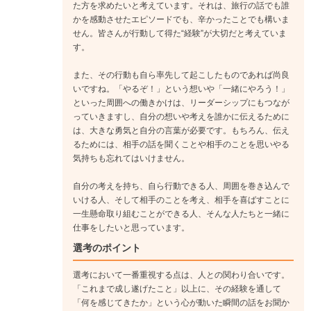
た方を求めたいと考えています。それは、旅行の話でも誰
お客様への商品説明は主にリーダーが行いますので、皆さんは
かを感動させたエピソードでも、辛かったことでも構いま
リーダーのサポートをしながら、商品知識を蓄えてください。
せん。皆さんが行動して得た“経験”が大切だと考えていま
↓
す。
《入社4年目》
また、その行動も自ら率先して起こしたものであれば尚良
チームリーダーへ昇進。お客様への商品説明・販売活動・売上
いですね。「やるぞ！」という想いや「一緒にやろう！」
計算といった店舗管理業務はもちろん、部下の教育・マネジメ
といった周囲への働きかけは、リーダーシップにもつなが
ントにも取り組みます。
っていきますし、自分の想いや考えを誰かに伝えるために
は、大きな勇気と自分の言葉が必要です。もちろん、伝え
るためには、相手の話を聞くことや相手のことを思いやる
気持ちも忘れてはいけません。
自分の考えを持ち、自ら行動できる人、周囲を巻き込んで
いける人、そして相手のことを考え、相手を喜ばすことに
一生懸命取り組むことができる人、そんな人たちと一緒に
仕事をしたいと思っています。
選考のポイント
選考において一番重視する点は、人との関わり合いです。
「これまで成し遂げたこと」以上に、その経験を通して
「何を感じてきたか」という心が動いた瞬間の話をお聞か