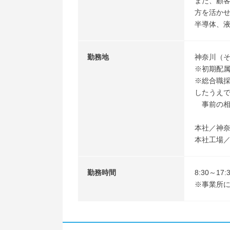
また、顧
方を活か
半導体、
勤務地
神奈川（
※初期配
※総合職
したうえ
事前の相
本社／神奈
本社工場／
勤務時間
8:30～1
※事業所