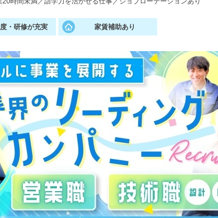
20時間未満
／
語学力を活かせる仕事
／
ジョブローテーションあり
制度・研修が充実
家賃補助あり