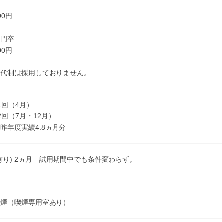
了
90円
専門卒
00円
業代制は採用しておりません。
1回（4月）
2回（7月・12月）
実績4.8ヵ月分
有り) 2ヵ月 試用期間中でも条件変わらず。
禁煙（喫煙専用室あり）