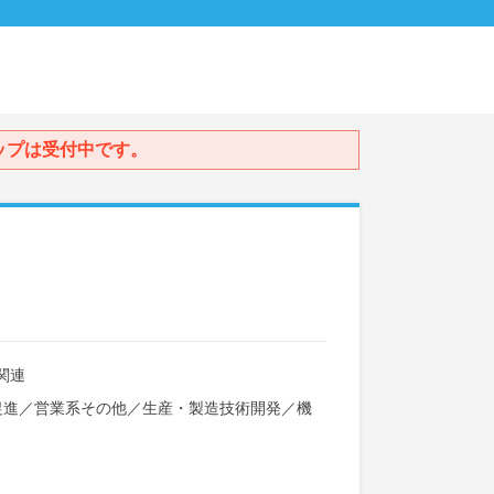
ップは受付中です。
関連
促進
／
営業系その他
／
生産・製造技術開発
／
機