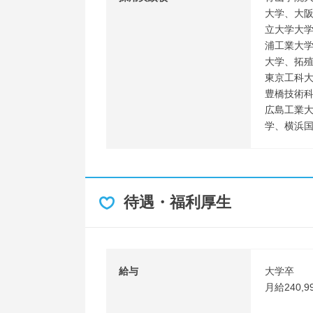
大学、大
立大学大
浦工業大
大学、拓
東京工科
豊橋技術
広島工業
学、横浜
待遇・福利厚生
給与
大学卒
月給240,9