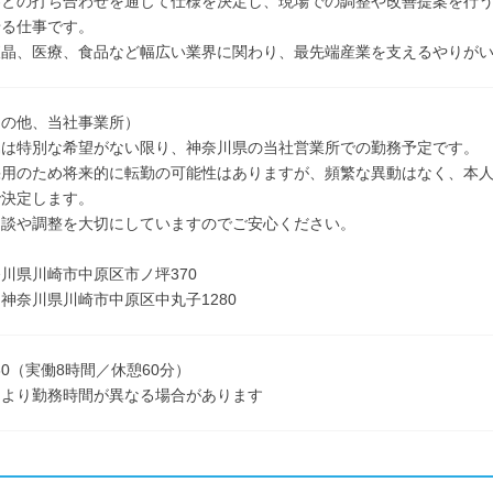
客との打ち合わせを通じて仕様を決定し、現場での調整や改善提案を行
せる仕事です。
液晶、医療、食品など幅広い業界に関わり、最先端産業を支えるやりが
その他、当社事業所）
属は特別な希望がない限り、神奈川県の当社営業所での勤務予定です。
採用のため将来的に転勤の可能性はありますが、頻繁な異動はなく、本
で決定します。
談や調整を大切にしていますのでご安心ください。
川県川崎市中原区市ノ坪370
神奈川県川崎市中原区中丸子1280
7:30（実働8時間／休憩60分）
により勤務時間が異なる場合があります