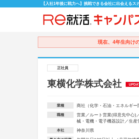
【入社1年後に戦力へ】挑戦できる会社に出会えるス
現在、4年生向け
正社員
東横化学株式会社
UPDA
商社（化学・石油・エネルギー
業種
営業
／
ルート営業(得意先中心)
職種
械・電機・電子機器設計
／
生産
神奈川県
本社