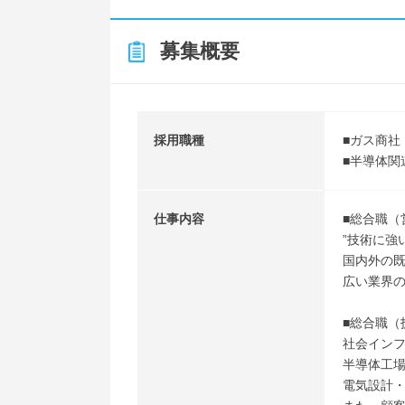
募集概要
採用職種
■ガス商社
■半導体関
仕事内容
■総合職（
”技術に強
国内外の
広い業界
■総合職（
社会インフ
半導体工
電気設計