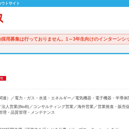
カウトサイト
の採用募集は行っておりません。1～3年生向けのインターンシ
TE
関連）
／
電力・ガス・水道・エネルギー
／
電気機器・電子機器・半導体
／
法人営業(BtoB)
／
コンサルティング営業
／
海外営業
／
営業推進・販売
管理・品質管理・メンテナンス