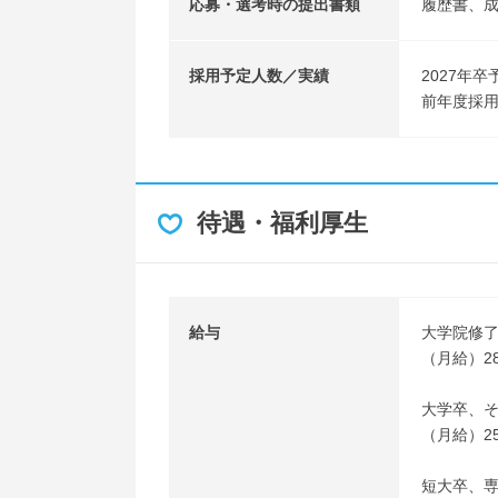
応募・選考時の提出書類
履歴書、
採用予定人数／実績
2027年卒
前年度採用
待遇・福利厚生
給与
大学院修
（月給）28
大学卒、
（月給）25
短大卒、