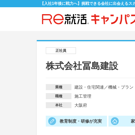
【入社1年後に戦力へ】挑戦できる会社に出会えるス
正社員
株式会社冨島建設
建設・住宅関連
／
機械・プラン
業種
施工管理
職種
大阪府
本社
教育制度・研修が充実