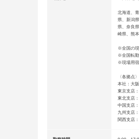
北海道、
県、新潟
県、奈良
崎県、熊
※全国の
※全国転
※現場用
〈各拠点
本社：大阪
東京支店：
東北支店：
中国支店：
九州支店：
関西支店：