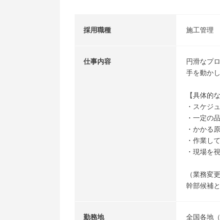
採用職種
施工管理
仕事内容
円滑なプ
手を動か
【具体的
・スケジ
・一定の
・かかる
・作業し
・現場を
（業務変
幹部候補
勤務地
全国各地（