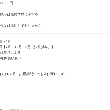
0,000円
＝既卒は最終学歴に準ずる
業代制は採用しておりません。
回（4月）
回【7月、12月、3月（決算賞与）】
与は業績による
0年間実績あり
有り) 6ヵ月 試用期間中でも条件変わらず。