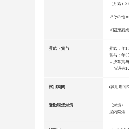
（月給）23
※その他
※固定残
昇給・賞与
昇給：年1
賞与：年3
→決算賞
※過去1
試用期間
(試用期間
受動喫煙対策
〈対策〉
屋内禁煙