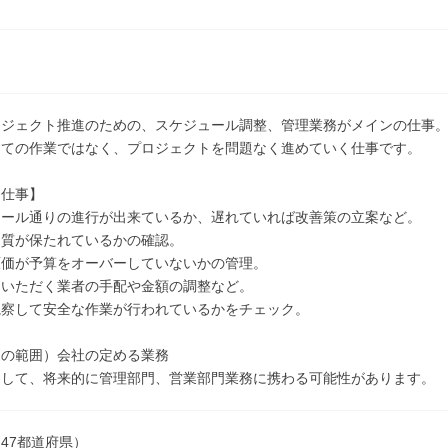
ロジェクト推進のための、スケジュール調整、管理業務がメインの仕事
しての作業ではなく、プロジェクトを問題なく進めていく仕事です。
な仕事】
ュール通りの進行が出来ているか、遅れていれば改善策の立案など。
品質が保たれているかの確認。
原価が予算をオーバーしていないかの管理。
ていただく業者の手配や金額の調整など。
視察して安全な作業が行われているかをチェック。
更の範囲）会社の定める業務
として、将来的に管理部門、営業部門業務に携わる可能性があります。
47都道府県）