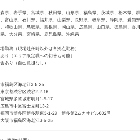
青森県、岩手県、宮城県、秋田県、山形県、福島県、茨城県、栃木県、
県、富山県、石川県、福井県、山梨県、長野県、岐阜県、静岡県、愛知
県、和歌山県、鳥取県、島根県、岡山県、広島県、山口県、徳島県、香
本県、大分県、宮崎県、鹿児島県、沖縄県
現場勤務（現場赴任時以外は各拠点勤務）
勤あり（エリア限定職への切替も可能）
宿舎あり（自己負担なし）
〉
市福島区海老江3-5-25
東京都渋谷区渋谷2-2-16
宮城県多賀城市明月1-5-17
広島市中区富士見町13-2
福岡市博多区博多駅東3-1-29 博多第2ムカヰビル802号
大阪市福島区海老江3-5-25