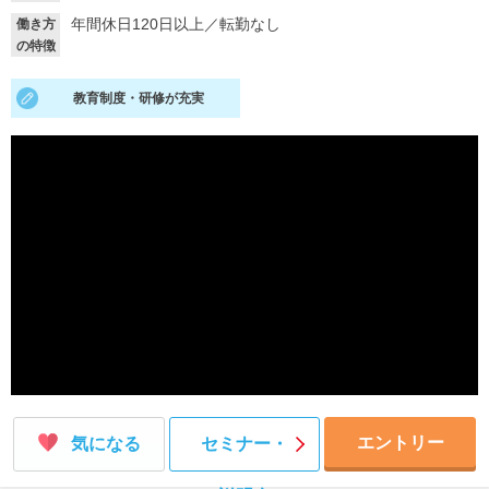
年間休日120日以上
／
転勤なし
働き方
就活支援
就活コラム
の特徴
就活ノウハウが満載！
お役立ち記事・相談室など
教育制度・研修が充実
適職診断
就活チャンネル
あなたに合う仕事を診断！
動画で対策講座をチェック
就活ニュースペーパー
よくある質問
就活時事ニュースを更新
不明点があればこちら
エントリー
気になる
セミナー・