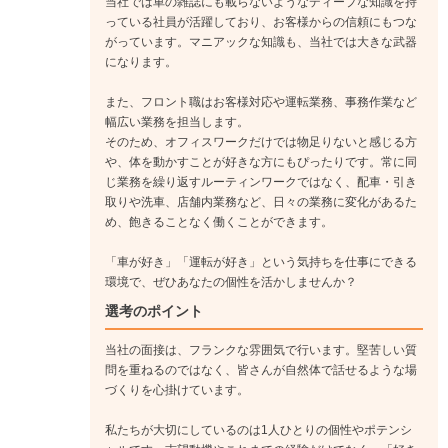
当社では車の雑誌にも載らないようなディープな知識を持
っている社員が活躍しており、お客様からの信頼にもつな
がっています。マニアックな知識も、当社では大きな武器
になります。
また、フロント職はお客様対応や運転業務、事務作業など
幅広い業務を担当します。
そのため、オフィスワークだけでは物足りないと感じる方
や、体を動かすことが好きな方にもぴったりです。常に同
じ業務を繰り返すルーティンワークではなく、配車・引き
取りや洗車、店舗内業務など、日々の業務に変化があるた
め、飽きることなく働くことができます。
「車が好き」「運転が好き」という気持ちを仕事にできる
環境で、ぜひあなたの個性を活かしませんか？
選考のポイント
当社の面接は、フランクな雰囲気で行います。堅苦しい質
問を重ねるのではなく、皆さんが自然体で話せるような場
づくりを心掛けています。
私たちが大切にしているのは1人ひとりの個性やポテンシ