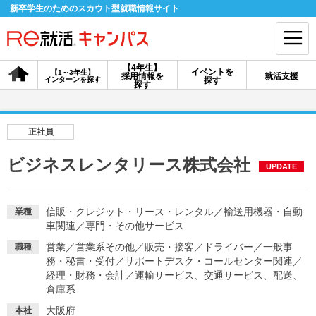
新卒学生のためのスカウト型就職情報サイト
【4年生】
イベントを
【1～3年生】
採用情報を
就活支援
インターンを探す
探す
会員登録
ログイン
探す
会員ID・パスワードを忘れた方はこちら
正社員
探す
ビジネスレンタリース株式会社
UPDATE
【4年生】
【4年生】
【1～3年生】
採用情報を探す
説明会を探す
インターンを探す
信販・クレジット・リース・レンタル
／
輸送用機器・自動
業種
車関連
／
専門・その他サービス
営業
／
営業系その他
／
販売・接客
／
ドライバー
／
一般事
職種
イベントを探す
務・秘書・受付
／
サポートデスク・コールセンター関連
スカウト
お知らせ
／
経理・財務・会計
／
運輸サービス、交通サービス、配送、
倉庫系
就活ノウハウ・サポート
大阪府
本社