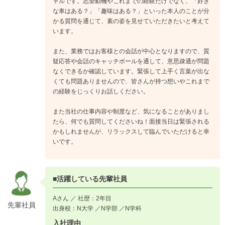
ャルです。志望動機やこれまでの経験だけでなく、「好き
な車はある？」「趣味はある？」といった本人のことが分
かる質問を通じて、素の姿を見せていただきたいと考えて
います。
また、業務ではお客様との会話が中心となりますので、質
疑応答や会話のキャッチボールを通して、意思疎通が問題
なくできるか確認しています。緊張して上手く言葉が出な
くても問題ありませんので、皆さんが持つ想いやこれまで
の経験をじっくりお話しください。
また当社の仕事内容や制度など、気になることがありまし
たら、何でも質問してくださいね！面接当日は緊張される
かもしれませんが、リラックスして臨んでいただけると幸
いです。
■活躍している先輩社員
Aさん ／ 社歴：2年目
先輩社員
出身校：N大学 ／N学部 ／N学科
入社理由